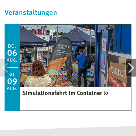
Veranstaltungen
DO.
06
AUG.
SO.
09
AUG.
Simulationsfahrt im Container