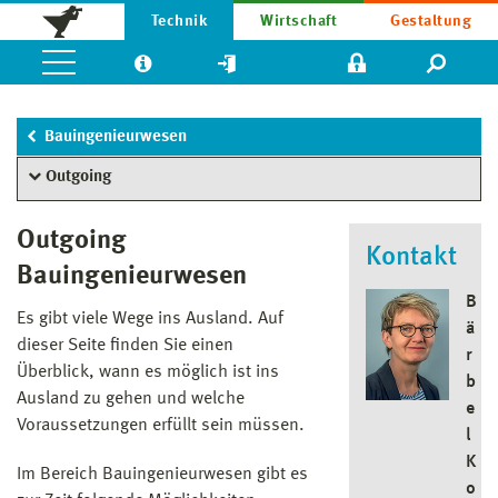
Technik
Wirtschaft
Gestaltung
Bauingenieurwesen
Outgoing
Outgoing
Kontakt
Bauingenieurwesen
B
Es gibt viele Wege ins Ausland. Auf
ä
dieser Seite finden Sie einen
r
Überblick, wann es möglich ist ins
b
Ausland zu gehen und welche
e
Voraussetzungen erfüllt sein müssen.
l
K
Im Bereich Bauingenieurwesen gibt es
o