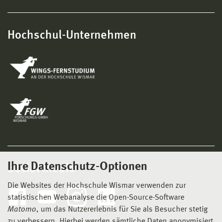
Hochschul-Unternehmen
Ihre Datenschutz-Optionen
Social Media
Die Websites der Hochschule Wismar verwenden zur
statistischen Webanalyse die Open-Source-Software
Matomo
, um das Nutzererlebnis für Sie als Besucher stetig
zu verbessern. Hierbei werden sämtliche Daten anonymisiert