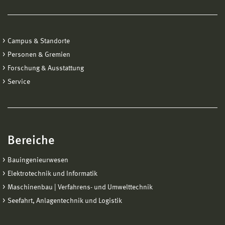
Besuch in den Restaurierungswerkstätten der Stiftung
Campus & Standorte
Preußische Schlösser und Gärten
Personen & Gremien
Forschung & Ausstattung
Service
Bereiche
Bauingenieurwesen
Elektrotechnik und Informatik
Maschinenbau | Verfahrens- und Umwelttechnik
Seefahrt, Anlagentechnik und Logistik
Haus in der russischen Kolonie Alexandrovka, 1826/27