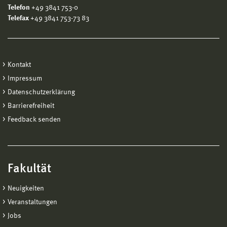
Telefon
+49 3841 753-0
Gruppenfoto auf dem Dach des Kölner Doms
Telefax
+49 3841 753-73 83
Kontakt
Impressum
Dampfmaschinenhaus zum Betrieb der Großen Fontäne im Park
Datenschutzerklärung
Sanssouci, 1841-43
Barrierefreiheit
Feedback senden
Kanzlerbungalow in Bonn
Fakultät
Neuigkeiten
Veranstaltungen
Jobs