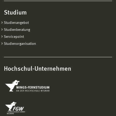
Studium
Studienangebot
Studienberatung
Außenrundgang an der Traufe des Kölner Doms
Servicepoint
Studienorganisation
Hochschul-Unternehmen
Baustellenbesichtigung Neptungrotte im Park Sanssouci, 1751-
57