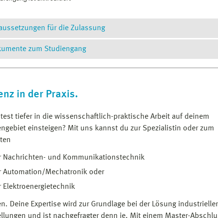
aussetzungen für die Zulassung
umente zum Studiengang
erster berufsqualifizierender Studienabschluss mit mindestens 
2,5 oder besser in einem Studiengang Informations- und Elektrot
rüfungs- und Studienordnung
mit ingenieurwissenschaftlicher, technischer oder technisch-nat
nationalen oder internationalen Hochschule
odulhandbuch
enz in der Praxis.
kann die Gesamtnote von mindestens 2,5 nicht nachgewiesen wer
iploma Supplement
est tiefer in die wissenschaftlich-praktische Arbeit auf deinem
Modulnote von 2,5 oder besser bestanden worden sein oder eine e
en­gebiet einsteigen? Mit uns kannst du zur Spezialistin oder zum
vorliegen
sten
Bewerber mit einem Studienabschluss von insgesamt 180 Leistu
durch Entscheidung des Prüfungsausschusses Module im Umfang
er Nachrichten- und Kommunikationstechnik
lautet die Gesamtnote 3,1 oder schlechter, erfolgt keine Zulassun
r Automation/Mechatronik oder
r Elektroenergietechnik
ils zur Zulassung finden Sie in den entsprechenden Ordnungen.
n. Deine Expertise wird zur Grundlage bei der Lösung industrieller
llungen und ist nachgefragter denn je. Mit einem Master-Abschl