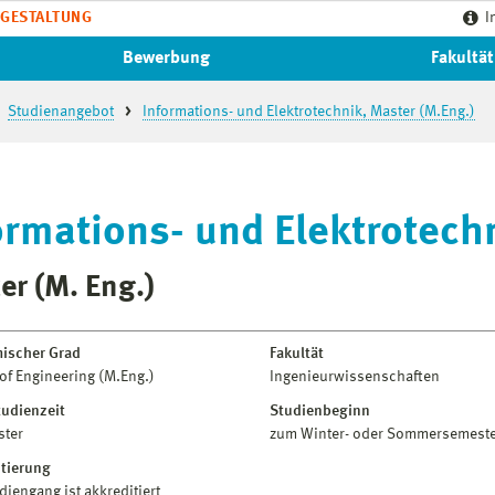
GESTALTUNG
I
Bewerbung
Fakultät
Studienangebot
Informations- und Elektrotechnik, Master (M.Eng.)
ormations- und Elektrotech
er (M. Eng.)
ischer Grad
Fakultät
of Engineering (M.Eng.)
Ingenieurwissenschaften
tudienzeit
Studienbeginn
ster
zum Winter- oder Sommersemest
itierung
diengang ist akkreditiert