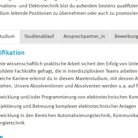
rmations- und Elektrotechnik bist du außerdem bestens qualifizier
ium leitende Positionen zu übernehmen oder auch zu promovier
Studium
Studienablauf
Ansprechpartner_in
Bewerbun
ifikation
ente wissenschaftlich-praktische Arbeit sichert den Erfolg von U
ildete Fachkräfte gefragt, die in interdisziplinären Teams arbei
reiche Karriere erlernst du in diesem Masterstudium, mit dessen 
tehen. Unsere Absolventinnen und Absolventen werden u.a. auf f
twicklung und/oder Programmierung von elektrotechnischen Ko
ojektierung und Betreuung komplexer elektrotechnischer Anlagen
twicklung in den Bereichen Automatisierungstechnik, Kommunika
ergietechnik
e