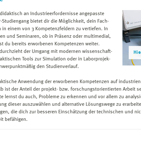
didaktisch an Industrieerfordernisse angepasste
-Studiengang bietet dir die Möglichkeit, dein Fach­
 in einem von 3 Kompetenzfeldern zu ver­tiefen. In
n und Seminaren, ob in Präsenz oder multimedial,
st du bereits erworbenen Kompetenzen weiter.
durchzieht der Umgang mit modernen wissen­schaft­
Hie
rak­tischen Tools zur Simulation oder in Labor­pro­jek­
hwerpunktmäßig den Studienverlauf.
aktische Anwendung der erworbenen Kompetenzen auf industrienah
b ist der Anteil der projekt- bzw. forschungstorientierten Arbeit 
te lernst du auch, Probleme zu erkennen und vor allem zu analys
ung dieser aus­zuwählen und alternative Lösungswege zu erarbeite
gen, die dich zur besseren Einschätzung der technischen und ni
eit befähigen.