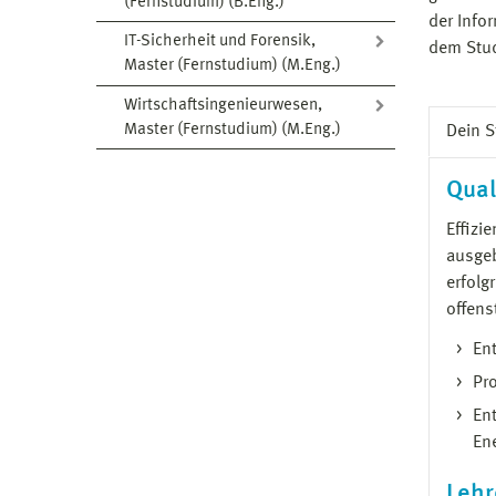
(Fernstudium) (B.Eng.)
der Info
IT-Sicherheit und Forensik,
dem Stud
Master (Fernstudium) (M.Eng.)
Wirtschaftsingenieurwesen,
Master (Fernstudium) (M.Eng.)
Dein 
Qual
Effizi
ausgeb
erfolg
offens
En
Pr
En
En
Lehr