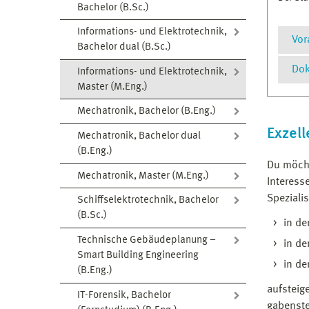
Bachelor (B.Sc.)
Informations- und Elektrotechnik,
Vor
Bachelor dual (B.Sc.)
Dok
Informations- und Elektrotechnik,
Master (M.Eng.)
P
Mechatronik, Bachelor (B.Eng.)
M
Exzell
Mechatronik, Bachelor dual
(B.Eng.)
D
Du möcht
Mechatronik, Master (M.Eng.)
Interess
Speziali
Schiffselektrotechnik, Bachelor
(B.Sc.)
in d
Technische Gebäudeplanung –
in de
Smart Building Engineering
in de
Deta
(B.Eng.)
aufsteige
IT-Forensik, Bachelor
gabenste