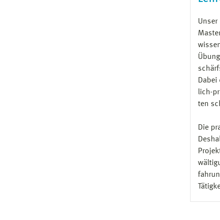
Unser 
Master
wissen
Übunge
schärf
Dabei 
lich-p
ten sc
Die pr
Deshal
Projek
wältig
fahrun
Tätigk