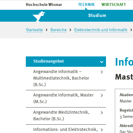
Hochschule Wismar
TECHNIK
WIRTSCHAFT
Studium
Startseite
Bereiche
Elektrotechnik und Informatik
Inf
Studienangebot
Angewandte Informatik –
Mast
Multimediatechnik, Bachelor
(B.Sc.)
Akadem
Angewandte Informatik, Master
Master 
(M.Sc.)
Regels
Angewandte Medizintechnik,
3 Seme
Bachelor (B.Sc.)
Akkred
Informations- und Elektrotechnik,
Der Stu