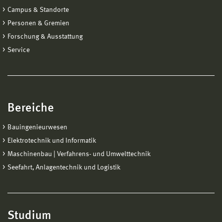
Solltest du Fragen zum Bewerbungsprozess haben,
Campus & Standorte
dann hilft dir unsere Allgemeine Studienberatung gerne
Personen & Gremien
weiter.
Forschung & Ausstattung
Service
Allgemeine Studienberatung »
Bereiche
Bauingenieurwesen
Elektrotechnik und Informatik
Maschinenbau | Verfahrens- und Umwelttechnik
Seefahrt, Anlagentechnik und Logistik
Studium