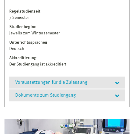
Regelstudienzeit
7 Semester
Studienbeginn
jeweils zum Wintersemester
Unterrichtssprachen
Deutsch
Akkreditierung
Der Studiengang ist akkreditiert
Voraussetzungen für die Zulassung
Dokumente zum Studiengang
Hochschul- bzw. Fachhochschulreife
oder
Prüfungs- und Studienordnung
Nachweis des Abschlusses einer anderen
Modulhandbuch
Vorbildung, die im Land Mecklenburg-