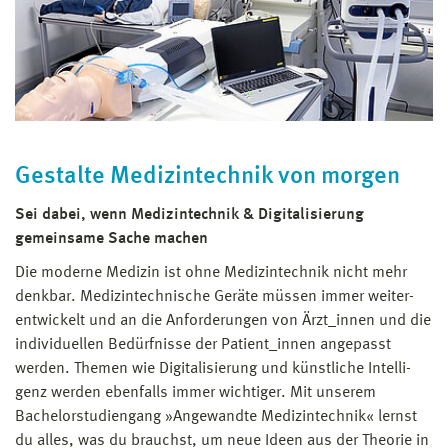
Vorpommern als gleichwertig anerkannt wird
oder
Bestehen einer Zugangsprüfung (für Bewerber
ohne Hochschul- bzw. Fachhochschulreife)
nach mindestens zweijähriger Berufsausbildung
und mindestens dreijähriger beruflicher
Gestalte Medizintechnik von morgen
Tätigkeit in einem Berufsfeld, welches einen
unmittelbaren Sachzusammenhang zum
Sei dabei, wenn Medizintechnik & Digitalisierung
angestrebten Studiengang aufweist.
gemeinsame Sache machen
oder
Die moderne Medizin ist ohne Medizintechnik nicht mehr
Bestehen einer Prüfung als Abschluss einer
denkbar. Medizintechnische Geräte müssen immer weiter­
Fortbildung zum Meister/ Meisterin nach dem
entwickelt und an die Anforderungen von Ärzt_innen und die
Berufsbildungsgesetz oder der
indi­vi­duellen Bedürfnisse der Patient_innen an­ge­passt
Handwerksordnung in der jeweils gültigen
werden. Themen wie Digitalisierung und künstliche Intelli­
Fassung
genz werden ebenfalls immer wichtiger. Mit unserem
Bachelorstudiengang »Angewandte Medizin­technik« lernst
du alles, was du brauchst, um neue Ideen aus der Theorie in