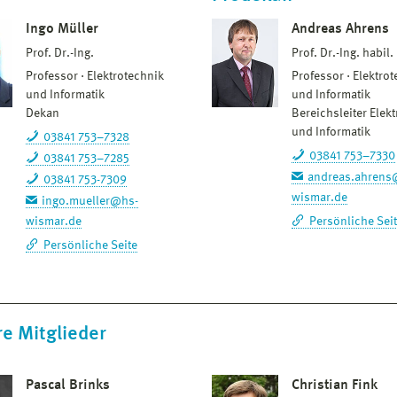
Ingo Müller
Andreas Ahrens
Prof. Dr.-Ing.
Prof. Dr.-Ing. habil.
Professor
Elektrotechnik
Professor
Elektrot
und Informatik
und Informatik
Dekan
Bereichsleiter Elek
und Informatik
03841 753–7328
03841 753–7330
03841 753–7285
andreas.ahrens
03841 753-7309
wismar.de
ingo.mueller@hs-
wismar.de
Persönliche Sei
Persönliche Seite
e Mitglieder
Pascal Brinks
Christian Fink