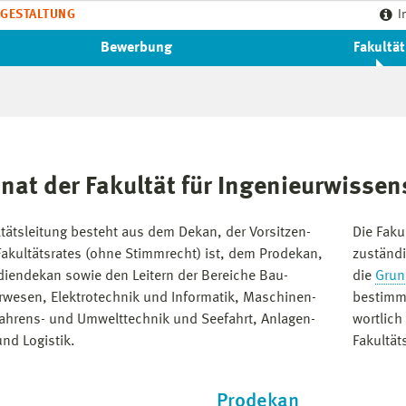
GESTALTUNG
I
Bewerbung
Fakultät
nat der Fakultät für Ingenieurwissen
ltätsleitung besteht aus dem Dekan, der Vor­sitzen­
Die Faku
Fakultätsrates (ohne Stimmrecht) ist, dem Prodekan,
zuständi
iendekan sowie den Leitern der Bereiche Bau­
die
Grun
r­wesen, Elektro­technik und Informatik, Maschinen­
bestimme
ahrens- und Umwelttechnik und Seefahrt, Anlagen­
wortlich
und Logistik.
Fakultät
Prodekan