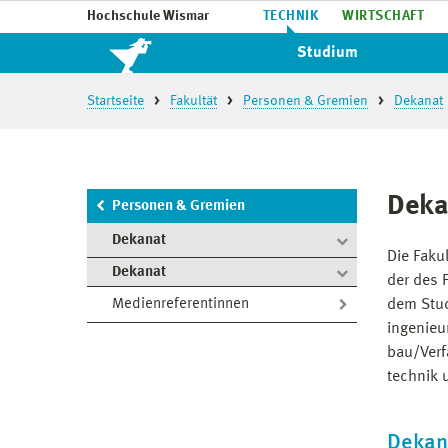
Hochschule Wismar
TECHNIK
WIRTSCHAFT
Studium
Startseite
Fakultät
Personen & Gremien
Dekanat
Deka
Personen & Gremien
Dekanat
Die Faku
Dekanat
der des 
Medienreferentinnen
dem Stud
ingenieu
bau/Verf
technik 
Dekan