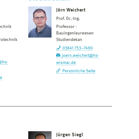
Jörn Weichert
Prof. Dr.-Ing.
echnik
Professor
Bauingenieurwesen
trotechnik
Studiendekan
03841 753–7490
joern.weichert@hs-
@hs-
wismar.de
Persönliche Seite
te
Jürgen Siegl