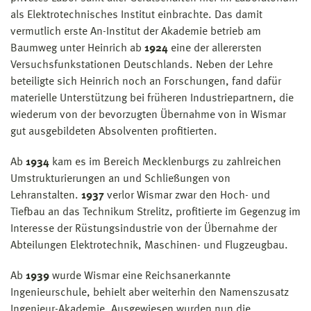
als Elektro­technisches Institut einbrachte. Das damit
vermutlich erste An-Institut der Akademie betrieb am
Baumweg unter Heinrich ab
1924
eine der allerersten
Versuchsfunkstationen Deutschlands. Neben der Lehre
beteiligte sich Heinrich noch an Forschungen, fand dafür
materielle Unterstützung bei früheren Industrie­partnern, die
wiederum von der bevorzugten Übernahme von in Wismar
gut ausgebildeten Absolventen profitierten.
Ab
1934
kam es im Bereich Mecklenburgs zu zahlreichen
Umstrukturierungen an und Schließungen von
Lehranstalten.
1937
verlor Wismar zwar den Hoch- und
Tiefbau an das Technikum Strelitz, profitierte im Gegenzug im
Interesse der Rüstungs­industrie von der Übernahme der
Abteilungen Elektrotechnik, Maschinen- und Flugzeugbau.
Ab
1939
wurde Wismar eine Reichsanerkannte
Ingenieurschule, behielt aber weiterhin den Namenszusatz
Ingenieur-Akademie. Ausgewiesen wurden nun die