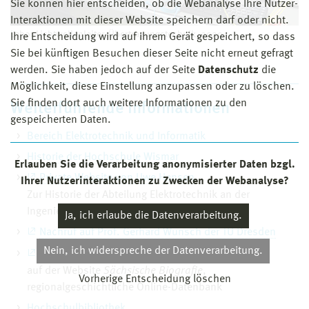
Sie können hier entscheiden, ob die Webanalyse Ihre Nutzer-
Interaktionen mit dieser Website speichern darf oder nicht.
Labor Lichtwellenleiter‐Übertragungstechnik, 2020
Ihre Entscheidung wird auf ihrem Gerät gespeichert, so dass
Sie bei künftigen Besuchen dieser Seite nicht erneut gefragt
werden. Sie haben jedoch auf der Seite
Datenschutz
die
Möglichkeit, diese Einstellung anzupassen oder zu löschen.
Sie finden dort auch weitere Informationen zu den
Weiterführende Informationen
gespeicherten Daten.
Bereich Elektrotechnik und Informatik
Historie der Hochschule Wismar
Erlauben Sie die Verarbeitung anonymisierter Daten bzgl.
Private Website von Uwe Hansen
Ihrer Nutzerinteraktionen zu Zwecken der Webanalyse?
Zur Historie der Abteilung Elektrotechnik an der
Ingenieur-Akademie Wismar
Ja, ich erlaube die Datenverarbeitung.
Nachruf auf Prof. Gerhard Wunsch der TU Dresden
Nein, ich widerspreche der Datenverarbeitung.
Baurat Dr.-Ing. Kurt Heinrich – Biografie
auf der Website
Sächsische Biografie
,
Vorherige Entscheidung löschen
regionalgeschichtliche Online-Datenbank
Hochschulbibliothek