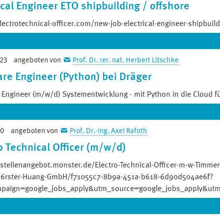
ical Engineer ETO shipbuilding / offshore
electrotechnical-officer.com/new-job-electrical-engineer-shipbuil
23
angeboten von
Prof. Dr. rer. nat. Herbert Litschke
ss Offer:
re Engineer (Python) bei Dräger
!
 Engineer (m/w/d) Systementwicklung - mit Python in die Cloud fü
ECTRICAL ENGINEER with previous offshore/shipbuilding
ence for one of our clients in Hoofddorp. Position is office based
20
angeboten von
Prof. Dr.-Ing. Axel Rafoth
 Sie Teil unseres Innovationsbereichs für vernetzte und interop
euartige Lösungen für unsere Kunden in den Krankenhäusern berei
o Technical Officer (m/w/d)
ion to achieve ETO certificate
/stellenangebot.monster.de/Electro-Technical-Officer-m-w-Timmen
k
rster-Huang-GmbH/f71055c7-8b9a-451a-b618-6d90d504ae6f?
paign=google_jobs_apply&utm_source=google_jobs_apply&ut