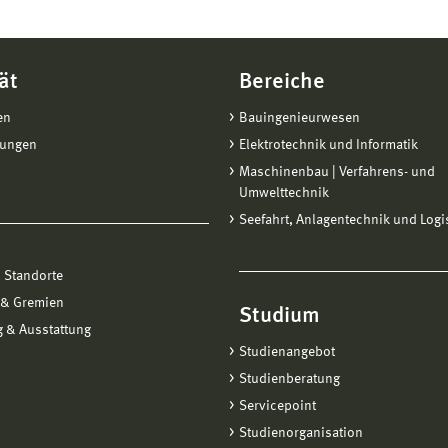
wiesen ist.
Infos:
https://www.hs-wismar.de/hochschule/information/aus
ät
Bereiche
en
Bauingenieurwesen
tungen
Elektrotechnik und Informatik
Maschinenbau | Verfahrens- und
Umwelttechnik
Seefahrt, Anlagentechnik und Logi
 Standorte
 & Gremien
Studium
 & Ausstattung
Studienangebot
Studienberatung
Servicepoint
Studienorganisation