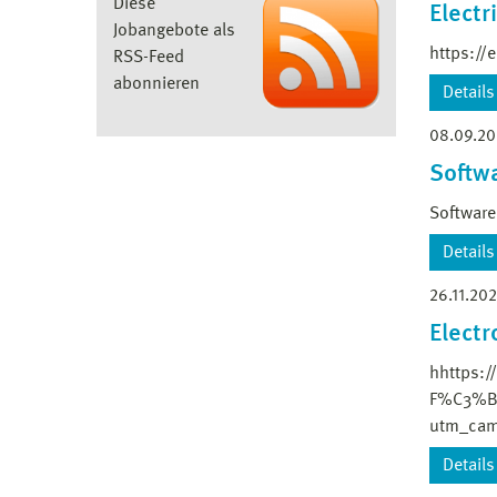
Diese
Electr
Jobangebote als
https://
RSS-Feed
abonnieren
Details
08.09.20
Timele
Softwa
Hiring
Software
SR. EL
Details
experi
26.11.20
Werden
bei, n
Electr
Educat
hhttps:/
Lin
F%C3%B6
utm_cam
Details