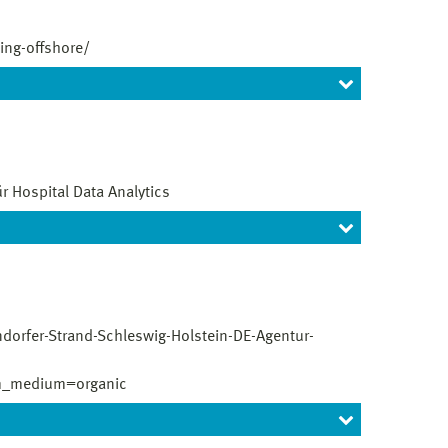
ding-offshore/
r Hospital Data Analytics
 and occasional trips
erable Systemlösungen und tragen Sie aktiv dazu
tzustellen.
dorfer-Strand-Schleswig-Holstein-DE-Agentur-
m_medium=organic