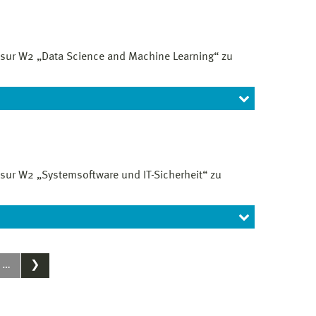
essur W2 „Data Science and Machine Learning“ zu
on of the state of these systems, proposal of scope
fessur W2 „Data Science and Machine Learning“
rics/electronics •In charge of all electrical and
ssur W2 „Systemsoftware und IT-Sicherheit“ zu
nsible for the scientific equipment and the
 Hochschulstudium der Informatik, pädagogischer
die durch eine Promotion nachgewiesen ist.
schreibungen/stellenausschreibungen/
ofessur W2 „Systemsoftware und IT-Sicherheit“ zu
…
❯
Hochschulstudium der Informatik, mit
lichen Arbeit, die durch eine Promotion