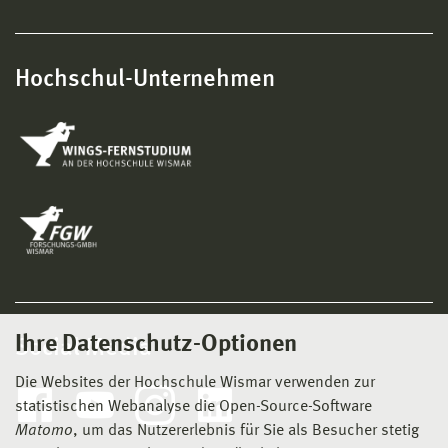
Hochschul-Unternehmen
Ihre Datenschutz-Optionen
Social Media
Die Websites der Hochschule Wismar verwenden zur
statistischen Webanalyse die Open-Source-Software
Matomo
, um das Nutzererlebnis für Sie als Besucher stetig