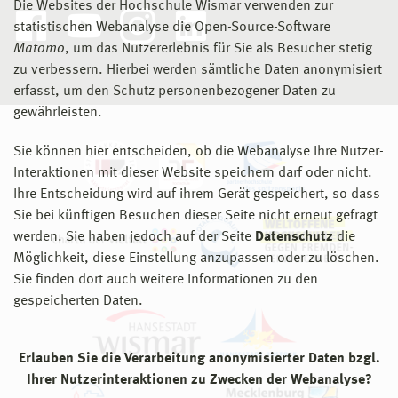
Die Websites der Hochschule Wismar verwenden zur
Rostock
Beschleunigung von diskret-ereignisorientierten
Kontakt
statistischen Webanalyse die Open-Source-Software
Simulationsstudien unter Verwendung des DEVS-
Kontakt
Matomo
, um das Nutzererlebnis für Sie als Besucher stetig
03841 753–7716
Formalismus auf HPC-Systemen
zu verbessern. Hierbei werden sämtliche Daten anonymisiert
03841 753–7403
ivo.opitz@hs-wismar.de
erfasst, um den Schutz personenbezogener Daten zu
Betreuung
sebastian.voelkel@hs-wismar.de
gewährleisten.
Prof. Dr.-Ing. Sven Pawletta, Hochschule Wismar
Luca Lass
Sie können hier entscheiden, ob die Webanalyse Ihre Nutzer-
Prof. Dr.-Ing. Torsten Jeinsch, Universität Rostock
Interaktionen mit dieser Website speichern darf oder nicht.
M. Eng.
Kontakt
Ihre Entscheidung wird auf ihrem Gerät gespeichert, so dass
Forschungsthema
Sie bei künftigen Besuchen dieser Seite nicht erneut gefragt
03841 753–7934
Hohe Melanisierung von Dark Septate Endophytes: ein
werden. Sie haben jedoch auf der Seite
Datenschutz
die
vorteilhaftes Merkmal für Pflanzenbesiedlung und
david.jammer@hs-wismar.de
Möglichkeit, diese Einstellung anzupassen oder zu löschen.
Stresstoleranz
Sie finden dort auch weitere Informationen zu den
gespeicherten Daten.
Steffen Lack
Betreuung
Prof. Dr. rer. nat. Falk Hillmann, Hochschule Wismar
M. Eng.
Erlauben Sie die Verarbeitung anonymisierter Daten bzgl.
N/A
Forschungsthema
Ihrer Nutzerinteraktionen zu Zwecken der Webanalyse?
Automatisierung manuell geprägter Ernteprozesse durch
Kontakt