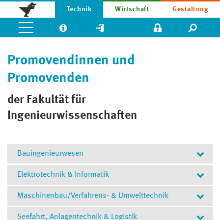
Technik
Wirtschaft
Gestaltung
Promovendinnen und
Promovenden
der Fakultät für
Ingenieurwissenschaften
Bauingenieurwesen
Elektrotechnik & Informatik
Christopher Baar
Maschinenbau/Verfahrens- & Umwelttechnik
M. Eng.
Jan Bartelt
Seefahrt, Anlagentechnik & Logistik