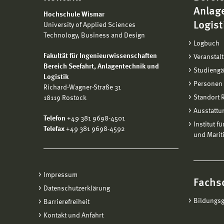
Anlag
Hochschule Wismar
Logist
University of Applied Sciences
Technology, Business and Design
Logbuch
Fakultät für Ingenieurwissenschaften
Veranstal
Bereich
Seefahrt, Anlagentechnik und
Studieng
Logistik
Personen
Richard-Wagner-Straße 31
Standort
18119 Rostock
Ausstattu
Telefon
+49 381 9698-4501
Institut f
Telefax
+49 381 9698-4592
und Marit
Impressum
Fachs
Datenschutzerklärung
Bildungs
Barrierefreiheit
Kontakt und Anfahrt