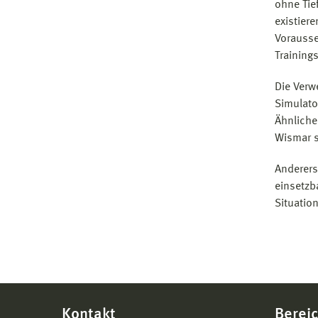
ohne Tie
existier
Vorausse
Trainings
Die Verw
Simulato
Ähnliches
Wismar s
Anderers
einsetzb
Situatio
Kontakt
Bereic