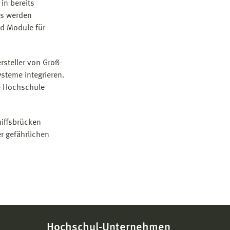
in bereits
is werden
d Module für
steller von Groß-
ysteme integrieren.
ie Hochschule
hiffsbrücken
r gefährlichen
Hochschul-Unternehmen