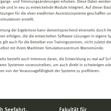
fgangs- und Trimmungsänderungen erhoben. Diese Daten werden 
ende und in neu zu entwickelnde Module integriert. Auf dieser Bas
tzungen für die oben erwähnten Assistenzsysteme geschaffen un
simulatoren erstellt.
ertung der Ergebnisse kann dementsprechend einerseits durch Her
ren erfolgen, die die entwickelten Software-Lösungen in eigene S
 gilt auch für die Betreiber von Trainingszentren, nicht zuletzt d
elbst mit ihrem Maritimen Simulationszentrum Warnemünde.
eits besteht auch Interesse daran, die Entwicklung zu real auf Sc
aren Systemen voranzutreiben, um auch direkt in schwierigen ode
nen von der Voraussagefähigkeit der Systeme zu profitieren.
h Seefahrt,
Fakultät für