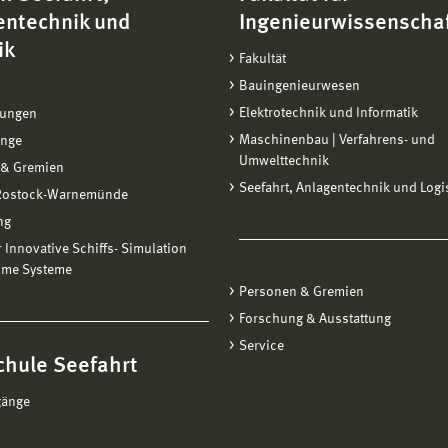
entechnik und
Ingenieurwissenscha
ik
Fakultät
Bauingenieurwesen
Elektrotechnik und Informatik
tungen
Maschinenbau | Verfahrens- und
änge
Umwelttechnik
 & Gremien
Seefahrt, Anlagentechnik und Logi
 Rostock-Warnemünde
ng
ür Innovative Schiffs- Simulation
ime Systeme
Personen & Gremien
Forschung & Ausstattung
Service
chule Seefahrt
gänge