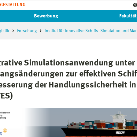
GESTALTUNG
Bewerbung
Fakultät
istik
Forschung
Institut für Innovative Schiffs- Simulation und Ma
grative Simulationsanwendung unter
gangsänderungen zur effektiven Schi
esserung der Handlungssicherheit in
TES)