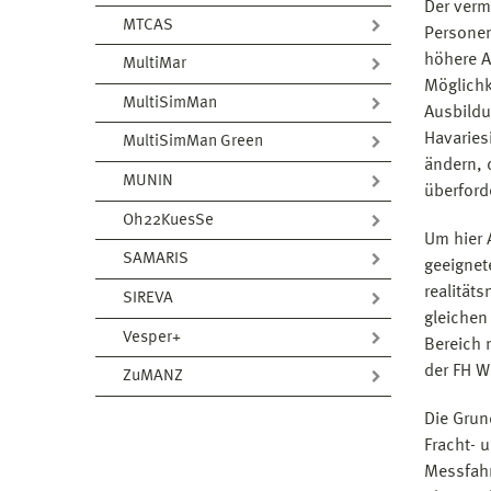
Der verm
MTCAS
Personen
höhere A
MultiMar
Möglichk
MultiSimMan
Ausbildu
Havaries
MultiSimMan Green
ändern, 
MUNIN
überford
Oh22KuesSe
Um hier 
SAMARIS
geeignet
realität
SIREVA
gleichen
Vesper+
Bereich 
der FH W
ZuMANZ
Die Grun
Fracht- 
Messfahr