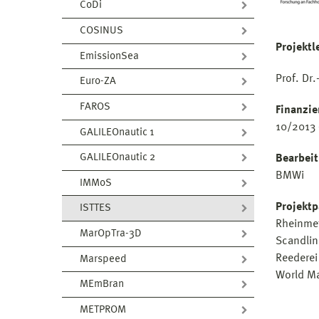
CoDi
COSINUS
Projektl
EmissionSea
Prof. Dr
Euro-ZA
FAROS
Finanzie
10/2013 
GALILEOnautic 1
GALILEOnautic 2
Bearbeit
BMWi
IMMoS
Projektp
ISTTES
Rheinmet
MarOpTra-3D
Scandli
Reederei
Marspeed
World Ma
MEmBran
METPROM