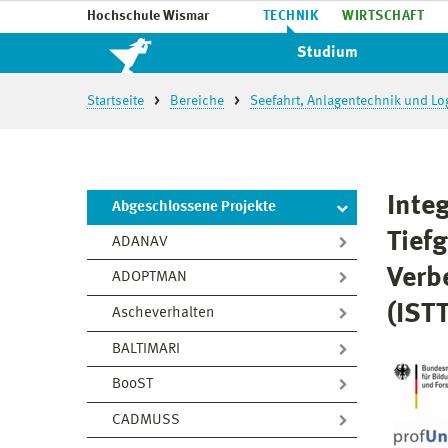
Hochschule Wismar
TECHNIK
WIRTSCHAFT
Studium
Startseite
Bereiche
Seefahrt, Anlagentechnik und Log
Inte
Abgeschlossene Projekte
Tief
ADANAV
Verb
ADOPTMAN
(IST
Ascheverhalten
BALTIMARI
BooST
CADMUSS