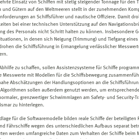
ehrte Einsatz von Schiffen mit stetig steigender Tonnage für den 
 und Gütern auf den Weltmeeren stellt in der zunehmenden Komp
nforderungen an Schiffsführer und nautische Offiziere. Damit dro
eiten bei einer technischen Unterstützung auf den Navigationsbr
ng des Personals nicht Schritt halten zu können. Insbesondere G
ituationen, in denen sich Neigung (Trimmung) und Tiefgang eines 
drohen die Schiffsführung in Ermangelung verlässlicher Messwer
ern.
Abhilfe zu schaffen, sollen Assistenzsysteme für Schiffe programm
e Messwerte mit Modellen für die Schiffsbewegung zusammenfü
snahe Abschätzungen der Handlungsoptionen an die Schiffsführung
 Algorithmen sollen außerdem genutzt werden, um entsprechende
normaler, grenzwertiger Schwimmlagen am Safety- und Security-Tr
ismar zu hinterlegen.
dlage für die Softwaremodelle bilden reale Schiffe der beteiligten
und Fährschiffe wegen des unterschiedlichen Aufbaus separat bet
ten werden umfangreiche Daten zum Verhalten der Schiffe beim 