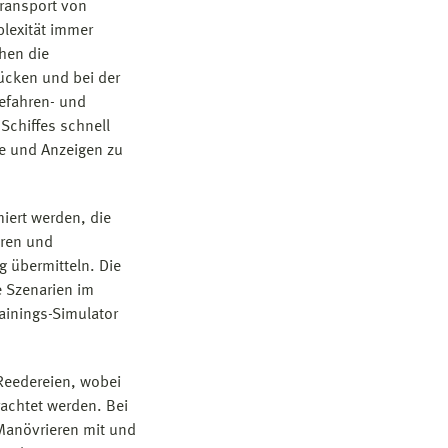
Transport von
lexität immer
hen die
ücken und bei der
efahren- und
Schiffes schnell
te und Anzeigen zu
iert werden, die
hren und
 übermitteln. Die
 Szenarien im
ainings-Simulator
 Reedereien, wobei
rachtet werden. Bei
Manövrieren mit und