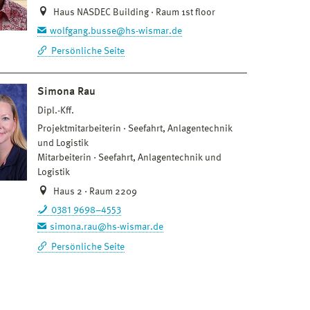
Haus NASDEC Building · Raum 1st floor
wolfgang.busse@hs-wismar.de
Persönliche Seite
Simona Rau
Dipl.-Kff.
Projektmitarbeiterin
Seefahrt, Anlagentechnik
und Logistik
Mitarbeiterin
Seefahrt, Anlagentechnik und
Logistik
Haus 2 · Raum 2209
0381 9698–4553
simona.rau@hs-wismar.de
Persönliche Seite