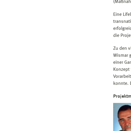
(Maßnah
Eine Lif
transnat
erfolgre
die Proj
Zu den v
Wismar g
einer Ga
Konzept w
Vorarbei
konnte. 
Projektm