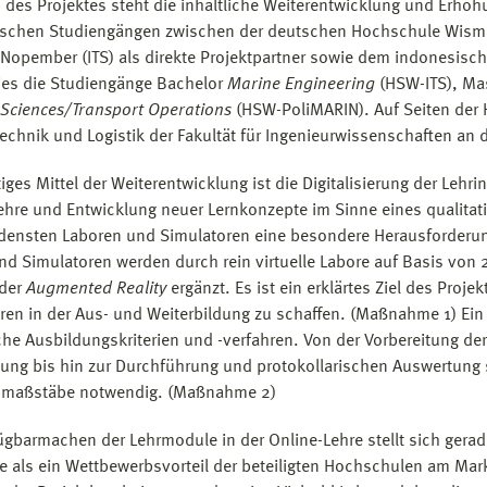
 des Projektes steht die inhaltliche Weiterentwicklung und Erhöhu
schen Studiengängen zwischen der deutschen Hochschule Wismar
Nopember (ITS) als direkte Projektpartner sowie dem indonesische
 dies die Studiengänge Bachelor
Marine Engineering
(HSW-ITS), Ma
 Sciences/Transport Operations
(HSW-PoliMARIN). Auf Seiten der 
echnik und Logistik der Fakultät für Ingenieurwissenschaften an 
iges Mittel der Weiterentwicklung ist die Digitalisierung der Lehrin
ehre und Entwicklung neuer Lernkonzepte im Sinne eines qualitati
densten Laboren und Simulatoren eine besondere Herausforderung d
nd Simulatoren werden durch rein virtuelle Labore auf Basis v
der
Augmented Reality
ergänzt. Es ist ein erklärtes Ziel des Proj
ren in der Aus- und Weiterbildung zu schaffen. (Maßnahme 1) Ein 
iche Ausbildungskriterien und -verfahren. Von der Vorbereitung d
tung bis hin zur Durchführung und protokollarischen Auswertung 
tsmaßstäbe notwendig. (Maßnahme 2)
ügbarmachen der Lehrmodule in der Online-Lehre stellt sich gera
 als ein Wettbewerbsvorteil der beteiligten Hochschulen am Mark