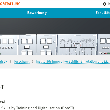
GESTALTUNG
I
Bewerbung
Fakultät
istik
Forschung
Institut für Innovative Schiffs- Simulation und Ma
ST
tel
:
Skills by Training and Digitalisation (BooST)