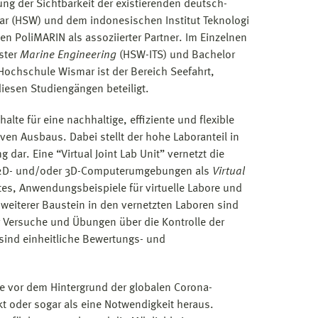
ng der Sichtbarkeit der existierenden deutsch-
 (HSW) und dem indonesischen Institut Teknologi
n PoliMARIN als assoziierter Partner. Im Einzelnen
ster
Marine Engineering
(HSW-ITS) und Bachelor
Hochschule Wismar ist der Bereich Seefahrt,
diesen Studiengängen beteiligt.
halte für eine nachhaltige, effiziente und flexible
ven Ausbaus. Dabei stellt der hohe Laboranteil in
ar. Eine “Virtual Joint Lab Unit” vernetzt die
on 2D- und/oder 3D-Computerumgebungen als
Virtual
ektes, Anwendungsbeispiele für virtuelle Labore und
weiterer Baustein in den vernetzten Laboren sind
er Versuche und Übungen über die Kontrolle der
sind einheitliche Bewertungs- und
de vor dem Hintergrund der globalen Corona-
t oder sogar als eine Notwendigkeit heraus.