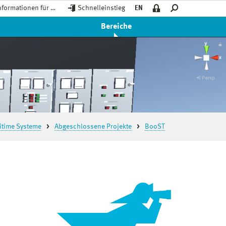
nformationen für …
Schnelleinstieg
EN
Bereiche
ritime Systeme
Abgeschlossene Projekte
BooST