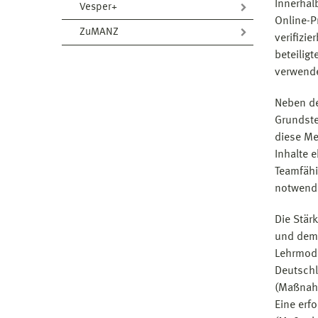
Innerhal
Vesper+
Online-P
ZuMANZ
verifizi
beteilig
verwend
Neben de
Grundste
diese Me
Inhalte 
Teamfähi
notwendi
Die Stär
und dem 
Lehrmodu
Deutschl
(Maßnahm
Eine erf