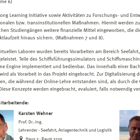
me 6)
elong Learning Initiative sowie Aktivitäten zu Forschungs- und Ent
ionalen bzw. transinstitutionellen Maßnahmen. Hiermit werden z
ichen Studiengängen weitere finanzielle Mittel eingeworben, die d
ektlaufzeit hinaus sichern. (Maßnahmen 7 und 8).
irtuellen Laboren wurden bereits Vorarbeiten am Bereich Seefahrt
eleistet. Teile des Schiffsführungssimulators und Schiffsmaschine
me Engine implementiert und bedienbar. Das innerhalb einer Bache
ird als Vorarbeit in das Projekt eingebracht. Zur Digitalisierung 
ten, die während der Online-Lehre entstanden sind, als durch die
Diese Konzepte werden eingebracht, evaluiert, falls notwendig ve
itarbeitende:
Karsten Wehner
Prof. Dr.-Ing.
Lehrender
Seefahrt, Anlagentechnik und Logistik
Haus 3 · Raum 3205