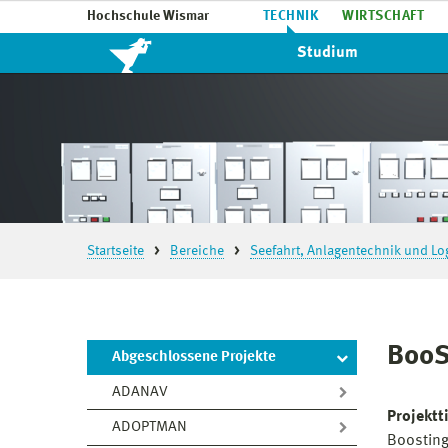
Hochschule Wismar
TECHNIK
WIRTSCHAFT
Studium
Startseite
Bereiche
Seefahrt, Anlagentechnik und Log
Boo
Abgeschlossene Projekte
ADANAV
Projektti
ADOPTMAN
Boosting 