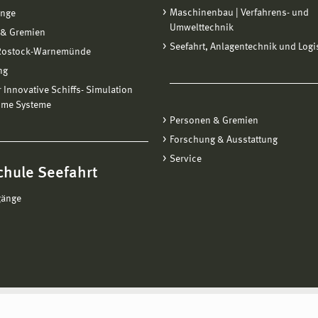
Maschinenbau | Verfahrens- und
änge
Umwelttechnik
 & Gremien
Seefahrt, Anlagentechnik und Logi
 Rostock-Warnemünde
ng
ür Innovative Schiffs- Simulation
ime Systeme
Personen & Gremien
Forschung & Ausstattung
Service
chule Seefahrt
gänge