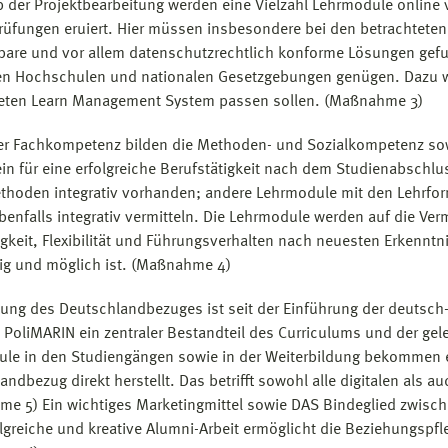
b der Projektbearbeitung werden eine Vielzahl Lehrmodule online
rüfungen eruiert. Hier müssen insbesondere bei den betrachtete
erbare und vor allem datenschutzrechtlich konforme Lösungen gef
ten Hochschulen und nationalen Gesetzgebungen genügen. Dazu 
eten Learn Management System passen sollen. (Maßnahme 3)
r Fachkompetenz bilden die Methoden- und Sozialkompetenz sow
in für eine erfolgreiche Berufstätigkeit nach dem Studienabschl
thoden integrativ vorhanden; andere Lehrmodule mit den Lehrf
ebenfalls integrativ vermitteln. Die Lehrmodule werden auf die V
gkeit, Flexibilität und Führungsverhalten nach neuesten Erkenntn
g und möglich ist. (Maßnahme 4)
kung des Deutschlandbezuges ist seit der Einführung der deutsc
PoliMARIN ein zentraler Bestandteil des Curriculums und der gel
le in den Studiengängen sowie in der Weiterbildung bekommen ei
andbezug direkt herstellt. Das betrifft sowohl alle digitalen als 
e 5) Ein wichtiges Marketingmittel sowie DAS Bindeglied zwisch
olgreiche und kreative Alumni-Arbeit ermöglicht die Beziehungspfl