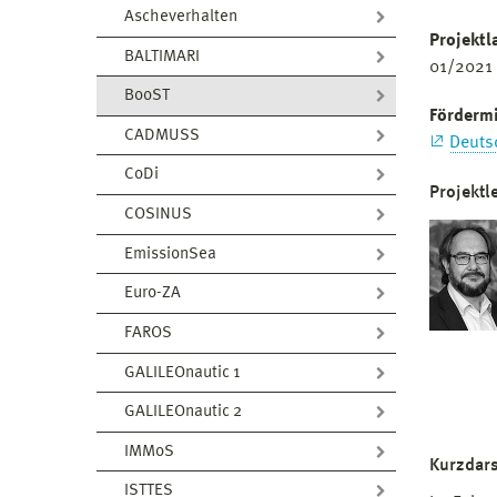
Ascheverhalten
Projektl
BALTIMARI
01/2021 
BooST
Fördermi
CADMUSS
Deuts
CoDi
Projektl
COSINUS
EmissionSea
Euro-ZA
FAROS
GALILEOnautic 1
GALILEOnautic 2
IMMoS
Kurzdars
ISTTES