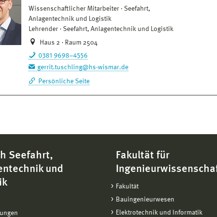
Wissenschaftlicher Mitarbeiter
Seefahrt,
Anlagentechnik und Logistik
Lehrender
Seefahrt, Anlagentechnik und Logistik
Haus 2 · Raum 2504
0381 9698–4556
gerrit.tuschling@hs-wismar.de
Persönliche Seite
h Seefahrt,
Fakultät für
entechnik und
Ingenieurwissenscha
ik
Fakultät
Bauingenieurwesen
Elektrotechnik und Informatik
tungen