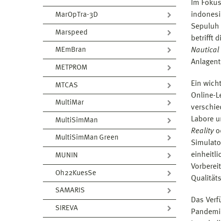
Im Fokus
indonesi
MarOpTra-3D
Sepuluh 
Marspeed
betrifft
Nautical
MEmBran
Anlagent
METPROM
Ein wicht
MTCAS
Online-L
MultiMar
verschie
Labore u
MultiSimMan
Reality
o
MultiSimMan Green
Simulato
einheitl
MUNIN
Vorberei
Oh22KuesSe
Qualitä
SAMARIS
Das Verf
SIREVA
Pandemie