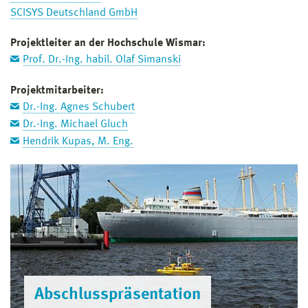
SCISYS Deutschland GmbH
Projektleiter an der Hochschule Wismar:
Prof. Dr.-Ing. habil. Olaf Simanski
Projektmitarbeiter:
Dr.-Ing. Agnes Schubert
Dr.-Ing. Michael Gluch
Hendrik Kupas, M. Eng.
Abschlusspräsentation