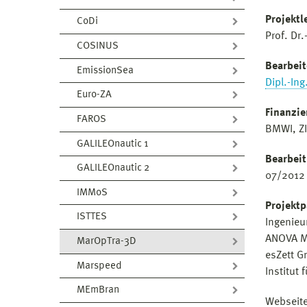
Projektle
CoDi
Prof. Dr
COSINUS
Bearbeit
EmissionSea
Dipl.-Ing
Euro-ZA
Finanzie
FAROS
BMWI, ZI
GALILEOnautic 1
Bearbeit
GALILEOnautic 2
07/2012 
IMMoS
Projektp
ISTTES
Ingenieu
ANOVA M
MarOpTra-3D
esZett G
Marspeed
Institut 
MEmBran
Webseite