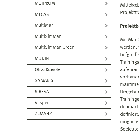
METPROM
Mittelge
Projektt
MTCAS
MultiMar
Projekt
MultiSimMan
Mit MarO
werden, 
MultiSimMan Green
tiefgrei
MUNIN
Trainings
aufeinan
Oh22KuesSe
vorhande
SAMARIS
maritimer
SIREVA
Umgebung
Trainings
Vesper+
demnach 
ZuMANZ
definiert
möglichs
Seeleute