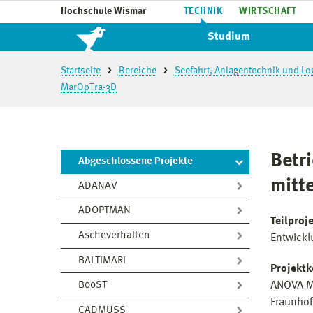
Hochschule Wismar
TECHNIK
WIRTSCHAFT
Studium
Startseite
Bereiche
Seefahrt, Anlagentechnik und Log
MarOpTra-3D
Betr
Abgeschlossene Projekte
mitt
ADANAV
ADOPTMAN
Teilproje
Ascheverhalten
Entwickl
BALTIMARI
Projektk
ANOVA M
BooST
Fraunhof
CADMUSS