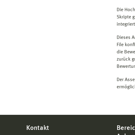
Die Hoch
Skripte 
integrie
Dieses A
File kon
die Bewe
zurück g
Bewertu
Der Asse
ermöglic
Kontakt
Bereic