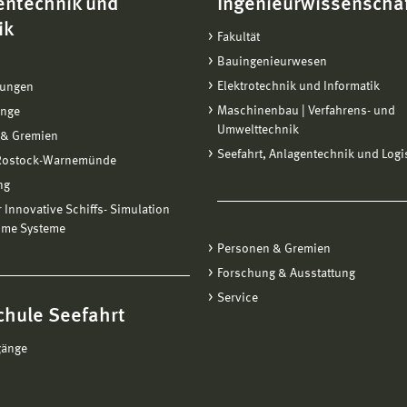
entechnik und
Ingenieurwissenscha
ik
Fakultät
Bauingenieurwesen
Elektrotechnik und Informatik
tungen
Maschinenbau | Verfahrens- und
änge
Umwelttechnik
 & Gremien
Seefahrt, Anlagentechnik und Logi
 Rostock-Warnemünde
ng
ür Innovative Schiffs- Simulation
ime Systeme
Personen & Gremien
Forschung & Ausstattung
Service
chule Seefahrt
gänge