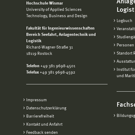
Anlag
Hochschule Wismar
Logist
University of Applied Sciences
Technology, Business and Design
Logbuch
Fakultät für Ingenieurwissenschaften
Veranstal
Bereich
Seefahrt, Anlagentechnik und
Studieng
Logistik
Personen
Richard-Wagner-Straße 31
Standort
18119 Rostock
Ausstattu
Telefon
+49 381 9698-4501
Institut f
Telefax
+49 381 9698-4592
und Marit
Impressum
Fachs
Datenschutzerklärung
Bildungs
Barrierefreiheit
Kontakt und Anfahrt
Feedback senden