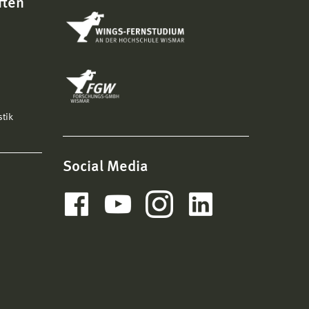
ften
stik
Social Media