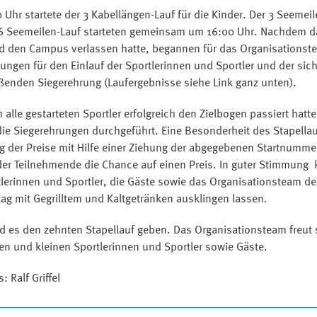
 Uhr startete der 3 Kabellängen-Lauf für die Kinder. Der 3 Seemeil
6 Seemeilen-Lauf starteten gemeinsam um 16:00 Uhr. Nachdem d
ld den Campus verlassen hatte, begannen für das Organisationst
tungen für den Einlauf der Sportlerinnen und Sportler und der sic
ßenden Siegerehrung (Laufergebnisse siehe Link ganz unten).
alle gestarteten Sportler erfolgreich den Zielbogen passiert hatte
ie Siegerehrungen durchgeführt. Eine Besonderheit des Stapellauf
g der Preise mit Hilfe einer Ziehung der abgegebenen Startnumme
eder Teilnehmende die Chance auf einen Preis. In guter Stimmung
tlerinnen und Sportler, die Gäste sowie das Organisationsteam d
ag mit Gegrilltem und Kaltgetränken ausklingen lassen.
d es den zehnten Stapellauf geben. Das Organisationsteam freut 
ßen und kleinen Sportlerinnen und Sportler sowie Gäste.
: Ralf Griffel