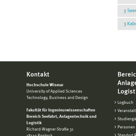
3 Seem
5 Seem
Alters
3 Kab
3 Seem
Start:
Alters
vor Ha
3 Kabe
Start:
Streck
Startz
vor Ha
entlan
Streck
KGA "A
Start 
entlan
am Fu
Warn
KGA "A
Parkst
Kontakt
Bereic
am Fu
Wende)
Streck
Anlag
Parkst
der Tr
Hochschule Wismar
Startg
Wende
Logist
University of Applied Sciences
zum W
Weiden
Technology, Business and Design
Bereic
Logbuch
Wie
Ziel:
Be
Fakultät für Ingenieurwissenschaften
Veranstal
Startg
Bereich
Seefahrt, Anlagentechnik und
(Strec
Studieng
Logistik
Personen
Richard-Wagner-Straße 31
Standort
18119 Rostock