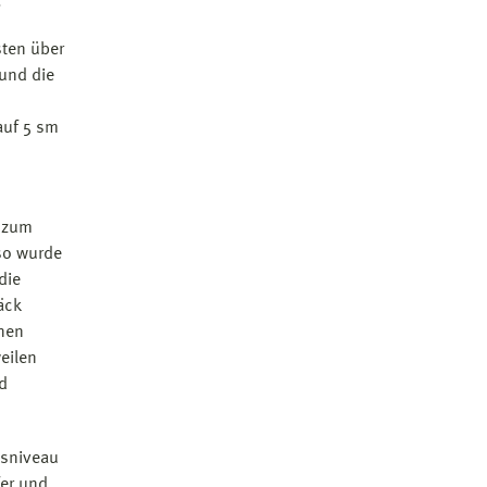
.
sten über
 und die
auf 5 sm
s zum
so wurde
die
äck
nen
weilen
nd
esniveau
fer und