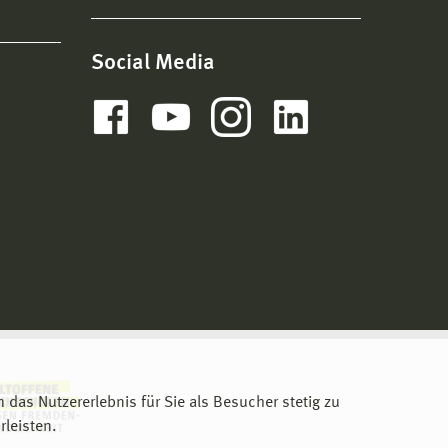
Social Media
m das Nutzererlebnis für Sie als Besucher stetig zu
leisten.