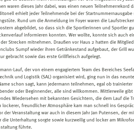
nen waren dieses Jahr dabei, was einen neuen Teilnehmerrekord da
ditonell erhielt jeder Teilnehmende bei der Startnummernausgabe 
gstüte. Rund um die Anmeldung im Foyer waren die Laufstrecken
ostern abgebildet, so dass sich die Sportlerinnen und Sportler gu
ckenverlauf informieren konnten. Wer wollte, konnte sich auch ei
der Strecken mitnehmen. Draußen vor Haus 2 hatten die Mitglied
nclubs Sumpf wieder ihren Getränkestand aufgebaut, der Grill wu
ur gebracht sowie das erste Grillfleisch aufgelegt.
rmann-Lauf, der von einem engagiertem Team des Bereiches Seefa
echnik und Logistik (SAL) organisiert wird, ging nun in das neunte
Name schon sagt, kann jedermann teilnehmen, egal ob trainierter
ibender oder Beginnender, alle sind willkommen. Mittlerweile gibt 
des Wiedersehen mit bekannten Gesichtern, die dem Lauf die T
In lockerer, freundlicher Atmosphäre kam man schnell ins Gespräc
r der Veranstaltung war auch in diesem Jahr Jan Putensen, der mi
r die Unterhaltung sorgte sowie kurzweilig und locker am Mikrofo
nstaltung führte.