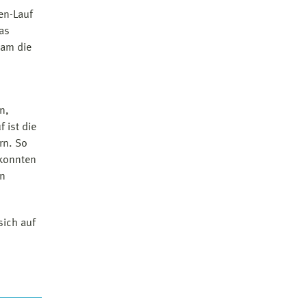
en-Lauf
as
eam die
h
n,
 ist die
rn. So
 konnten
en
sich auf