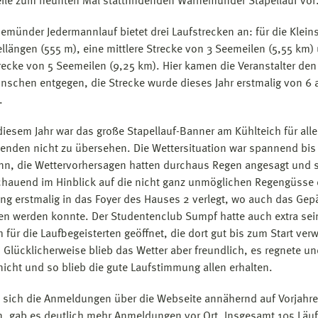
eile zum neunten Mal stattfindenden Warnemünder Stapellauf vor
emünder Jedermannlauf bietet drei Laufstrecken an: für die Klein
ellängen (555 m), eine mittlere Strecke von 3 Seemeilen (5,55 km)
recke von 5 Seemeilen (9,25 km). Hier kamen die Veranstalter den
nschen entgegen, die Strecke wurde dieses Jahr erstmalig von 6 
.
diesem Jahr war das große Stapellauf-Banner am Kühlteich für alle
den nicht zu übersehen. Die Wettersituation war spannend bi
nn, die Wettervorhersagen hatten durchaus Regen angesagt und 
hauend im Hinblick auf die nicht ganz unmöglichen Regengüsse 
g erstmalig in das Foyer des Hauses 2 verlegt, wo auch das Gep
n werden konnte. Der Studentenclub Sumpf hatte auch extra sei
 für die Laufbegeisterten geöffnet, die dort gut bis zum Start ver
 Glücklicherweise blieb das Wetter aber freundlich, es regnete u
nicht und so blieb die gute Laufstimmung allen erhalten.
sich die Anmeldungen über die Webseite annähernd auf Vorjahr
, gab es deutlich mehr Anmeldungen vor Ort. Insgesamt 105 Läu