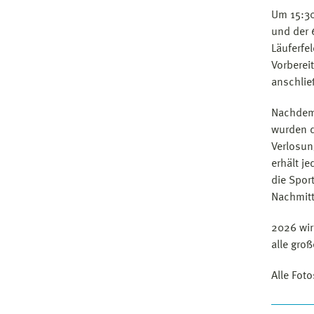
Um 15:30
und der 
Läuferfe
Vorberei
anschlie
Nachdem 
wurden d
Verlosun
erhält j
die Spor
Nachmitt
2026 wir
alle gro
Alle Fotos