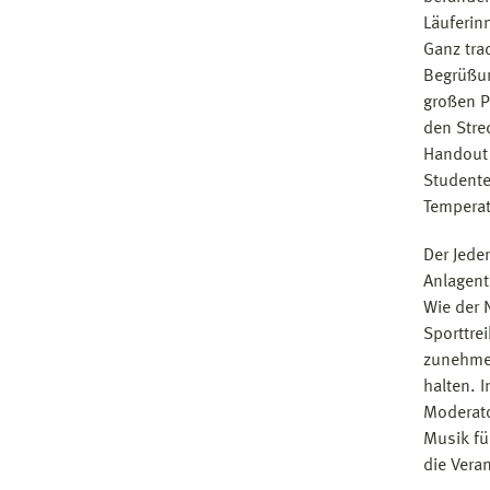
Läuferin
Ganz tra
Begrüßun
großen P
den Stre
Handout 
Studente
Temperat
Der Jede
Anlagent
Wie der 
Sporttre
zunehmen
halten. 
Moderato
Musik fü
die Vera