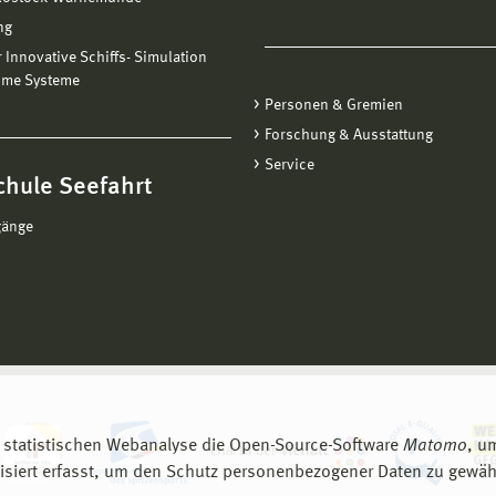
reich SAL, Richard-Wagner-Str.31, 18119 Rostock-Warnemünde
ng
ebühr:
6 Euro
ür Innovative Schiffs- Simulation
ime Systeme
Personen & Gremien
Forschung & Ausstattung
Service
chule Seefahrt
gänge
 statistischen Webanalyse die Open-Source-Software
Matomo
, u
siert erfasst, um den Schutz personenbezogener Daten zu gewähr