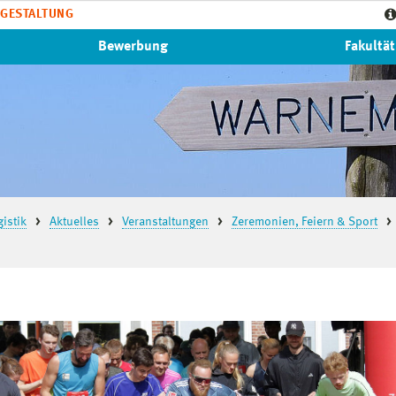
GESTALTUNG
Bewerbung
Fakultät
istik
Aktuelles
Veranstaltungen
Zeremonien, Feiern & Sport