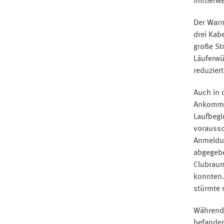
mittlerw
Der Warn
drei Kab
große St
Läuferwü
reduziert
Auch in 
Ankommen
Laufbegi
voraussc
Anmeldun
abgegebe
Clubraum
konnten.
stürmte 
Während 
befanden