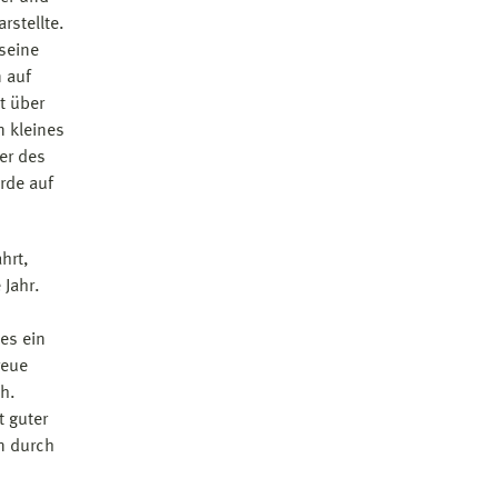
rstellte.
seine
 auf
t über
n kleines
er des
rde auf
hrt,
 Jahr.
es ein
reue
h.
t guter
n durch