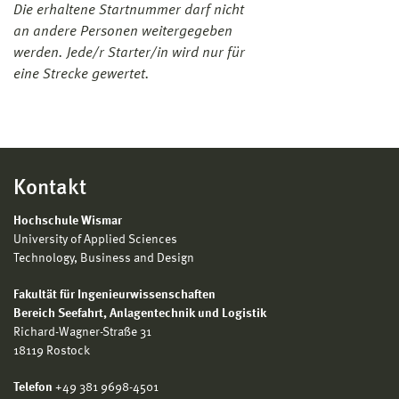
Die erhaltene Startnummer darf nicht
zurück)
an andere Personen weitergegeben
werden. Jede/r Starter/in wird nur für
eine Strecke gewertet.
Ziel:
Bereich SAL, Richard-Wagner-
Str.31, 18119 Rostock-
Warnemünde
Startgebühr:
6 Euro
Kontakt
Hochschule Wismar
University of Applied Sciences
Technology, Business and Design
Fakultät für Ingenieurwissenschaften
Bereich
Seefahrt, Anlagentechnik und Logistik
Richard-Wagner-Straße 31
18119 Rostock
Telefon
+49 381 9698-4501