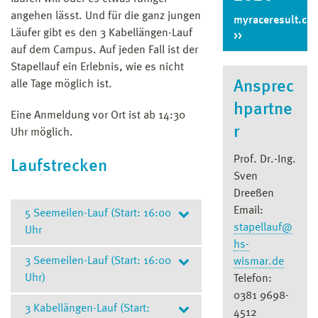
angehen lässt. Und für die ganz jungen
myraceresult.co
Läufer gibt es den 3 Kabellängen-Lauf
auf dem Campus. Auf jeden Fall ist der
Stapellauf ein Erlebnis, wie es nicht
alle Tage möglich ist.
Ansprec
hpartne
Eine Anmeldung vor Ort ist ab 14:30
r
Uhr möglich.
Prof. Dr.-Ing.
Laufstrecken
Sven
Dreeßen
Email:
5 Seemeilen-Lauf (Start: 16:00
stapellauf@
Uhr
hs-
3 Seemeilen-Lauf (Start: 16:00
wismar.de
(9,26 km) ab Altersklasse (AK) 14
Uhr)
Telefon:
Start:
16:00 Uhr auf dem Campus
0381 9698-
- vor Haus 3
3 Kabellängen-Lauf (Start:
(5,55 km) ab Altersklasse (AK) 12
4512
Strecke:
Vom Campus zum TZW,