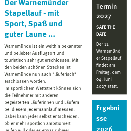
Der Warnemünder
Termin
Stapellauf - mit
2027
Sport, Spaß und
SAFE THE
guter Laune ...
DATE
Der 11.
Warnemünde ist ein weithin bekannter
Warnemünd
und beliebter Ausflugsort und
er Stapellauf
touristisch sehr gut erschlossen. Mit
findet am
den beiden schönen Strecken ist
Freitag, dem
Warnemünde nun auch "läuferisch"
04. Juni
erschlossen worden.
2027 statt.
Im sportlichem Wettstreit können sich
die Teilnehmer mit anderen
begeisterten Läuferinnen und Läufern
Ergebni
bei diesem Jedermannlauf messen.
Dabei kann jeder selbst entscheiden,
sse
ob er mehr sportlich ambitioniert
2026
laufen will oder es etwas ruhiger