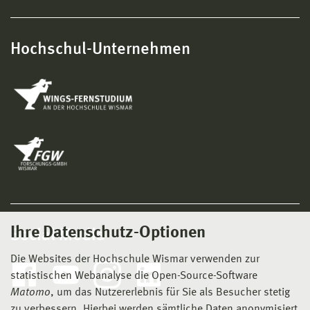
Hochschul-Unternehmen
Ihre Datenschutz-Optionen
Social Media
Die Websites der Hochschule Wismar verwenden zur
statistischen Webanalyse die Open-Source-Software
Matomo
, um das Nutzererlebnis für Sie als Besucher stetig
zu verbessern. Hierbei werden sämtliche Daten anonymisiert