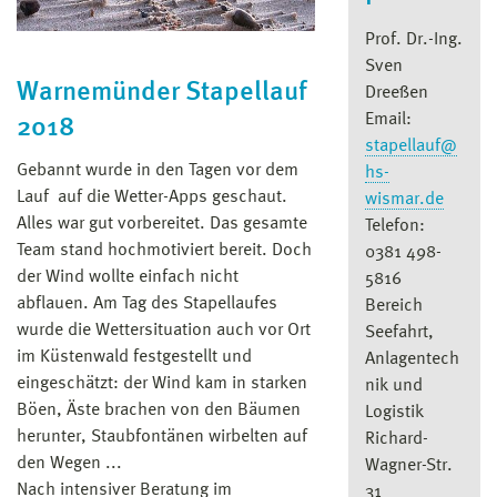
Prof. Dr.-Ing.
Sven
Warnemünder Stapellauf
Dreeßen
Email:
2018
stapellauf@
Gebannt wurde in den Tagen vor dem
hs-
Lauf auf die Wetter-Apps geschaut.
wismar.de
Alles war gut vorbereitet. Das gesamte
Telefon:
Team stand hochmotiviert bereit. Doch
0381 498-
der Wind wollte einfach nicht
5816
abflauen. Am Tag des Stapellaufes
Bereich
wurde die Wettersituation auch vor Ort
Seefahrt,
im Küstenwald festgestellt und
Anlagentech
eingeschätzt: der Wind kam in starken
nik und
Böen, Äste brachen von den Bäumen
Logistik
herunter, Staubfontänen wirbelten auf
Richard-
den Wegen ...
Wagner-Str.
Nach intensiver Beratung im
31