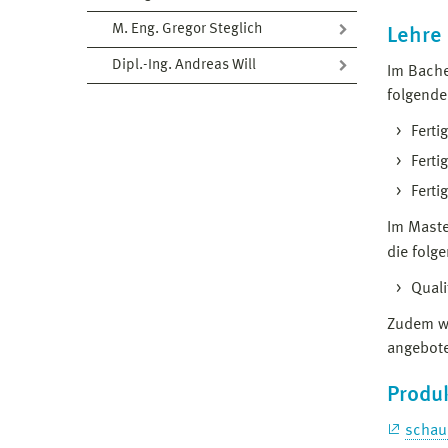
M. Eng. Gregor Steglich
Lehre
Dipl.-Ing. Andreas Will
Im Bach
folgende
Fer
Ferti
Ferti
Im Mast
die folg
Quali
Zudem we
angebote
Produ
schau