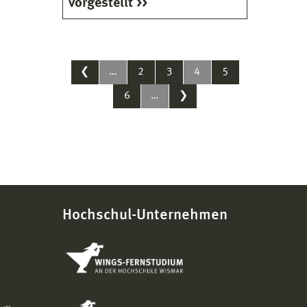
vorgestellt
❮
…
2
3
4
5
6
…
❯
Hochschul-Unternehmen