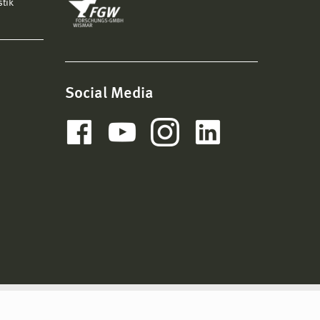
stik
Social Media