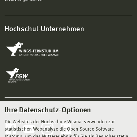
Hochschul-Unternehmen
Ihre Datenschutz-Optionen
Social Media
Die Websites der Hochschule Wismar verwenden zur
statistischen Webanalyse die Open-Source-Software
Matomo
, um das Nutzererlebnis für Sie als Besucher stetig