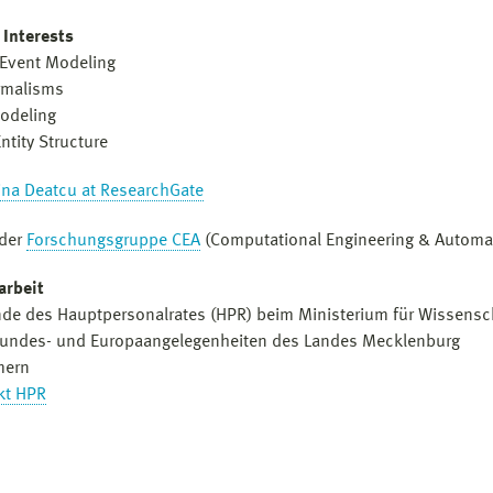
 Interests
 Event Modeling
rmalisms
odeling
ntity Structure
ina Deatcu at ResearchGate
 der
Forschungsgruppe CEA
(Computational Engineering & Automa
arbeit
nde des Hauptpersonalrates (HPR) beim Ministerium für Wissensc
Bundes- und Europaangelegenheiten des Landes Mecklenburg
mern
kt HPR