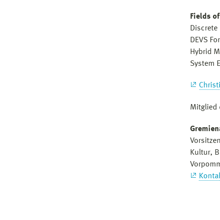
Fields of
Discrete
DEVS Fo
Hybrid M
System E
Christ
Mitglied
Gremien
Vorsitze
Kultur, 
Vorpom
Konta