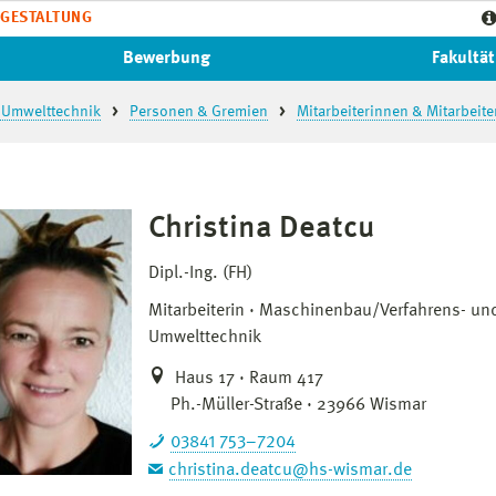
GESTALTUNG
Bewerbung
Fakultät
 Umwelttechnik
Personen & Gremien
Mitarbeiterinnen & Mitarbeite
Christina Deatcu
Dipl.-Ing. (FH)
Mitarbeiterin
Maschinenbau/Verfahrens- un
Umwelttechnik
Haus 17 · Raum 417
Ph.-Müller-Straße · 23966 Wismar
03841 753–7204
christina.deatcu@hs-wismar.de