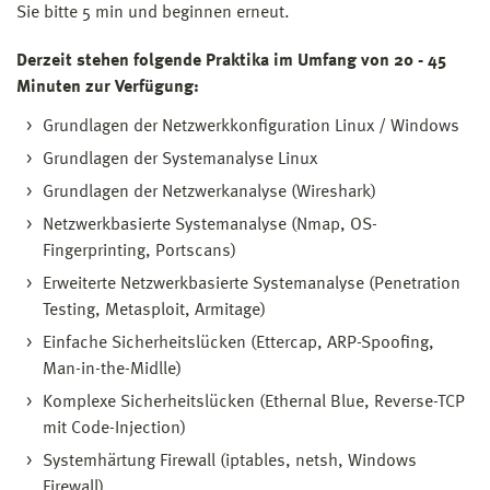
WINGS zur Verfügung und wird vorrangig in den
Sie bitte 5 min und beginnen erneut.
Studiengängen
Forensic Engineering Bachelor
,
Master
Angewandte Informatik
und
IT-Sicherheit und Forensic
Derzeit stehen folgende Praktika im Umfang von 20 - 45
Master
eingesetzt. Durch den Einsatz von virtualisierten
Minuten zur Verfügung:
Desktops (
VMWare Horizon
) können die Arbeitsplätze
Grundlagen der Netzwerkkonfiguration Linux / Windows
von überall und zu jeder Zeit genutzt werden. Somit
Grundlagen der Systemanalyse Linux
sind jetzt, zusätzlich zum Selbststudium, auch verteilte
Seminare möglich, die mit Hilfe eines Webkonferenz-
Grundlagen der Netzwerkanalyse (Wireshark)
Systems wie bspw. Adobe Connect von einem
Netzwerkbasierte Systemanalyse (Nmap, OS-
erfahrenen Dozenten begleitet werden können.
Fingerprinting, Portscans)
Erweiterte Netzwerkbasierte Systemanalyse (Penetration
Testing, Metasploit, Armitage)
Einfache Sicherheitslücken (Ettercap, ARP-Spoofing,
Man-in-the-Midlle)
Komplexe Sicherheitslücken (Ethernal Blue, Reverse-TCP
mit Code-Injection)
Systemhärtung Firewall (iptables, netsh, Windows
Firewall)