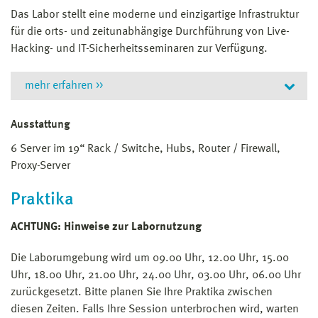
Das Labor stellt eine moderne und einzigartige Infrastruktur
für die orts- und zeitunabhängige Durchführung von Live-
Hacking- und IT-Sicherheitsseminaren zur Verfügung.
mehr erfahren >>
Derzeit können verschiedenste Angriffe
Ausstattung
(
Kali
,
Armitage
,
Metasploit
) und
6 Server im 19“ Rack / Switche, Hubs, Router / Firewall,
Abwehrmechanismen auf Windows und Linux-Systemen
Proxy-Server
in einer vollständig isolierten Umgebung durchgeführt
werden. Zusätzlich besteht die Möglichkeit den
Praktika
Netzwerkverkehr live mitzuschneiden um die Erkennung
von Anomalien zu trainieren. Zukünftig sollen Übungen
ACHTUNG: Hinweise zur Labornutzung
für weitere Systeme wie z.B. Android und iOS (iPhone)
dazu kommen.
Die Laborumgebung wird um 09.00 Uhr, 12.00 Uhr, 15.00
Uhr, 18.00 Uhr, 21.00 Uhr, 24.00 Uhr, 03.00 Uhr, 06.00 Uhr
Das Labor steht sowohl den Präsenzstudenten der
zurückgesetzt. Bitte planen Sie Ihre Praktika zwischen
Hochschule Wismar sowie den Fernstudenten der
diesen Zeiten. Falls Ihre Session unterbrochen wird, warten