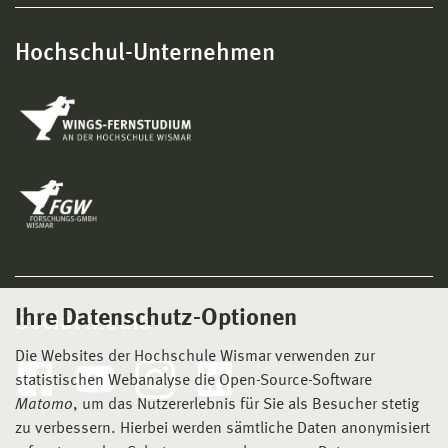
Hochschul-Unternehmen
Ihre Datenschutz-Optionen
Social Media
Die Websites der Hochschule Wismar verwenden zur
statistischen Webanalyse die Open-Source-Software
Matomo
, um das Nutzererlebnis für Sie als Besucher stetig
zu verbessern. Hierbei werden sämtliche Daten anonymisiert