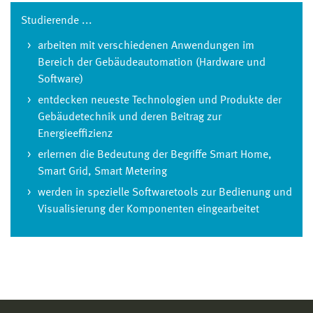
Studierende ...
arbeiten mit verschiedenen Anwendungen im
Bereich der Gebäudeautomation (Hardware und
Software)
entdecken neueste Technologien und Produkte der
Gebäudetechnik und deren Beitrag zur
Energieeffizienz
erlernen die Bedeutung der Begriffe Smart Home,
Smart Grid, Smart Metering
werden in spezielle Softwaretools zur Bedienung und
Visualisierung der Komponenten eingearbeitet