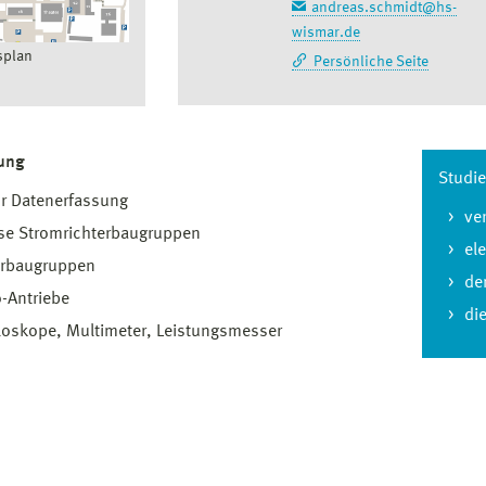
andreas.schmidt@hs-
wismar.de
plan
Persönliche Seite
tung
Studie
r Datenerfassung
ve
se Stromrichterbaugruppen
el
erbaugruppen
de
-Antriebe
di
loskope, Multimeter, Leistungsmesser