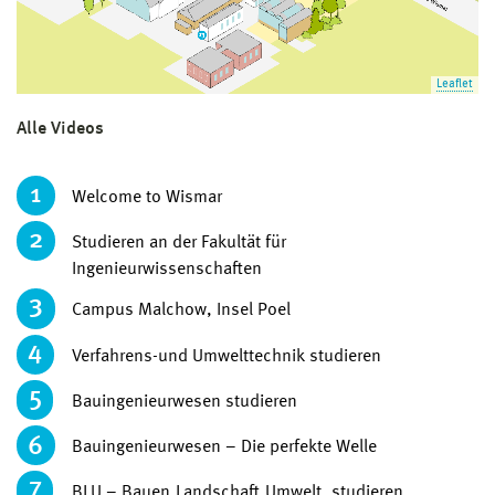
Leaflet
Alle Videos
1
Welcome to Wismar
2
Studieren an der Fakultät für
Ingenieurwissenschaften
3
Campus Malchow, Insel Poel
4
Verfahrens-und Umwelttechnik studieren
5
Bauingenieurwesen studieren
6
Bauingenieurwesen – Die perfekte Welle
7
BLU – Bauen.Landschaft.Umwelt. studieren