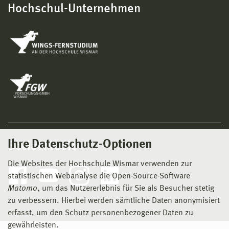
Hochschul-Unternehmen
Ihre Datenschutz-Optionen
Social Media
Die Websites der Hochschule Wismar verwenden zur
statistischen Webanalyse die Open-Source-Software
Matomo
, um das Nutzererlebnis für Sie als Besucher stetig
zu verbessern. Hierbei werden sämtliche Daten anonymisiert
erfasst, um den Schutz personenbezogener Daten zu
gewährleisten.