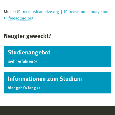
Musik:
freemusicarchive.org
|
freesoundslibrary.com
|
freesound.org
Neugier geweckt?
Studienangebot
mehr erfahren
Informationen zum Studium
hier geht's lang