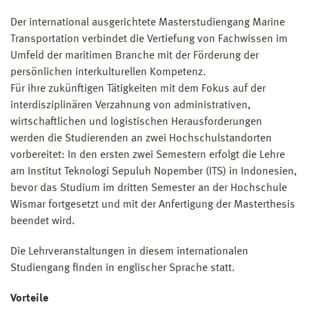
Der international ausgerichtete Masterstudiengang Marine
Eine einschlägige Berufspraxis kann die
Transportation verbindet die Vertiefung von Fachwissen im
Gesamtnote dahingehend verbessern, dass pro
Umfeld der maritimen Branche mit der Förderung der
abgeschlossenes Berufsjahr eine Verbesserung um
persönlichen interkulturellen Kompetenz.
0,1 anzurechnen ist. Es können jedoch nicht mehr
Für ihre zukünftigen Tätigkeiten mit dem Fokus auf der
als 4 Jahre berücksichtigt werden. Die Zulassung ist
interdisziplinären Verzahnung von administrativen,
zu versagen, wenn die Gesamtnote 3,0 oder
wirtschaftlichen und logistischen Herausforderungen
schlechter lautet.
werden die Studierenden an zwei Hochschulstandorten
(3) Als internationaler Studiengang wird als
vorbereitet: In den ersten zwei Semestern erfolgt die Lehre
Unterrichtssprache Englisch festgelegt. Somit ist
am Institut Teknologi Sepuluh Nopember (ITS) in Indonesien,
eine adäquate Beherrschung des Sprachniveaus
bevor das Studium im dritten Semester an der Hochschule
von mindestens A2/B1 durch ein Sprachzertifikat
Wismar fortgesetzt und mit der Anfertigung der Masterthesis
und ein Interview nachzuweisen oder alternativ
beendet wird.
durch einen englischsprachigen
Die Lehrveranstaltungen in diesem internationalen
Bachelorabschluss. Bewerber, deren
Studiengang finden in englischer Sprache statt.
Muttersprache Englisch ist, brauchen keinen
solchen Nachweis vorzulegen. Zweifelsfragen in
Vorteile
diesem Zusammenhang werden vom