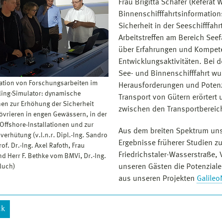
Frau Brigitta Schäfer (Referat
Binnenschifffahrtsinformation
Sicherheit in der Seeschifffa
Arbeitstreffen am Bereich See
über Erfahrungen und Kompete
Entwicklungsaktivitäten. Bei d
See- und Binnenschifffahrt w
tion von Forschungsarbeiten im
Herausforderungen und Poten
ing-Simulator: dynamische
Transport von Gütern erörtert
nen zur Erhöhung der Sicherheit
zwischen den Transportbereich
vrieren in engen Gewässern, in der
Offshore-Installationen und zur
Aus dem breiten Spektrum unser
verhütung (v.l.n.r. Dipl.-Ing. Sandro
Ergebnisse früherer Studien 
rof. Dr.-Ing. Axel Rafoth, Frau
Friedrichstaler-Wasserstraße,
nd Herr F. Bethke vom BMVi, Dr.-Ing.
unseren Gästen die Potenziale
luch)
aus unseren Projekten
Galileo
ck