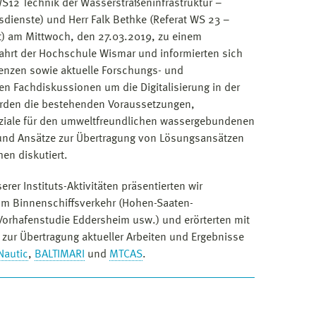
 WS12 Technik der Wasserstraßeninfrastruktur –
sdienste) und Herr Falk Bethke (Referat WS 23 –
hrt) am Mittwoch, den 27.03.2019, zu einem
fahrt der Hochschule Wismar und informierten sich
nzen sowie aktuelle Forschungs- und
en Fachdiskussionen um die Digitalisierung in der
urden die bestehenden Voraussetzungen,
ziale für den umweltfreundlichen wassergebundenen
 und Ansätze zur Übertragung von Lösungsansätzen
en diskutiert.
er Instituts-Aktivitäten präsentierten wir
zum Binnenschiffsverkehr (Hohen-Saaten-
 Vorhafenstudie Eddersheim usw.) und erörterten mit
 zur Übertragung aktueller Arbeiten und Ergebnisse
Nautic
,
BALTIMARI
und
MTCAS
.