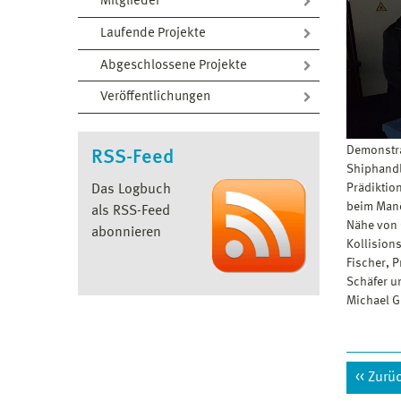
Mitglieder
Laufende Projekte
Abgeschlossene Projekte
Veröffentlichungen
Demonstra
RSS-Feed
Shiphandl
Prädiktio
Das Logbuch
beim Manö
als RSS-Feed
Nähe von 
abonnieren
Kollisions
Fischer, P
Schäfer u
Michael G
Zurü