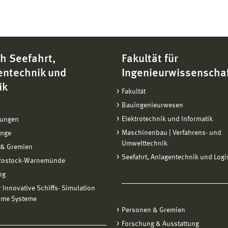
h Seefahrt,
Fakultät für
entechnik und
Ingenieurwissenscha
ik
Fakultät
Bauingenieurwesen
Elektrotechnik und Informatik
tungen
Maschinenbau | Verfahrens- und
änge
Umwelttechnik
 & Gremien
Seefahrt, Anlagentechnik und Logi
 Rostock-Warnemünde
ng
ür Innovative Schiffs- Simulation
ime Systeme
Personen & Gremien
Forschung & Ausstattung