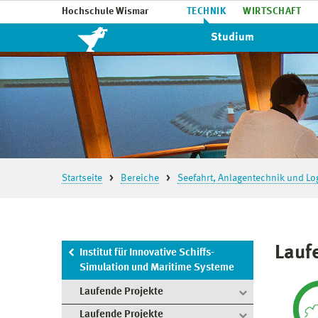
Hochschule Wismar
TECHNIK
WIRTSCHAFT
Studium
Startseite
Bereiche
Seefahrt, Anlagentechnik und Log
Lauf
Institut für Innovative Schiffs-
Simulation und Maritime Systeme
Laufende Projekte
Laufende Projekte