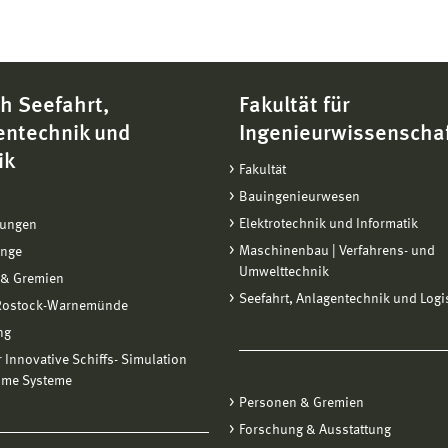
h Seefahrt,
Fakultät für
entechnik und
Ingenieurwissenscha
ik
Fakultät
Bauingenieurwesen
Elektrotechnik und Informatik
tungen
Maschinenbau | Verfahrens- und
änge
Umwelttechnik
 & Gremien
Seefahrt, Anlagentechnik und Logi
 Rostock-Warnemünde
ng
ür Innovative Schiffs- Simulation
ime Systeme
Personen & Gremien
Forschung & Ausstattung