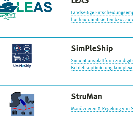
LEAS
Landseitige Entscheidungsemp
hochautomatisierten bzw. aut
SimPleShip
Simulationsplattform zur dig
Betriebsoptimierung komplexer
StruMan
Manövrieren & Regelung von Sc