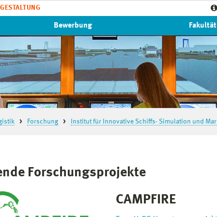
GESTALTUNG
Bewerbung
Fakultät
istik
Forschung
Institut für Innovative Schiffs- Simulation und Ma
ende Forschungsprojekte
CAMPFIRE