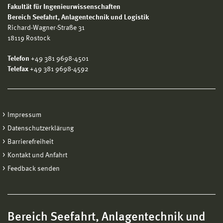
Fakultät für Ingenieurwissenschaften
M.Sc. Anna-Sophie Gleue
Bereich
Seefahrt, Anlagentechnik und Logistik
M.Sc. Deawon Kim
Richard-Wagner-Straße 31
M.Sc. Caspar-M. Krüger
18119 Rostock
M.Sc. Irfan Fachrudin Priyanta
Telefon
+49 381 9698-4501
M.Sc. Olivia Schulze
Telefax
+49 381 9698-4592
M.Sc. Stefan Gubalke
Dipl.-Ing. (FH) Sebastian Klaes
Dipl.-Ing. Walter Köpnick
Impressum
Dipl.-Ing. Tino Riebe
Datenschutzerklärung
Barrierefreiheit
B.Sc. Jörg Kästner
Kontakt und Anfahrt
Feedback senden
Bereich Seefahrt, Anlagentechnik und