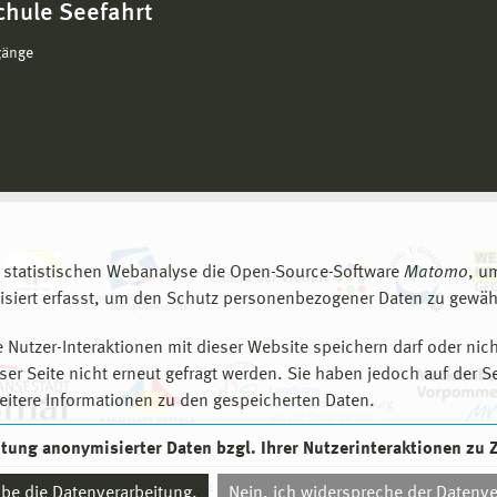
chule Seefahrt
gänge
 statistischen Webanalyse die Open-Source-Software
Matomo
, u
siert erfasst, um den Schutz personenbezogener Daten zu gewähr
 Nutzer-Interaktionen mit dieser Website speichern darf oder nich
er Seite nicht erneut gefragt werden. Sie haben jedoch auf der S
eitere Informationen zu den gespeicherten Daten.
eitung anonymisierter Daten bzgl. Ihrer Nutzerinteraktionen zu
© 2026 Hochschule Wismar
aube die Datenverarbeitung.
Nein, ich widerspreche der Datenve