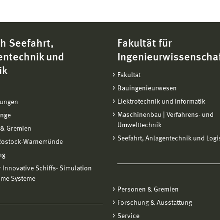
h Seefahrt,
Fakultät für
entechnik und
Ingenieurwissenscha
ik
Fakultät
Bauingenieurwesen
Elektrotechnik und Informatik
tungen
Maschinenbau | Verfahrens- und
änge
Umwelttechnik
 & Gremien
Seefahrt, Anlagentechnik und Logi
 Rostock-Warnemünde
ng
ür Innovative Schiffs- Simulation
ime Systeme
Personen & Gremien
Forschung & Ausstattung
Service