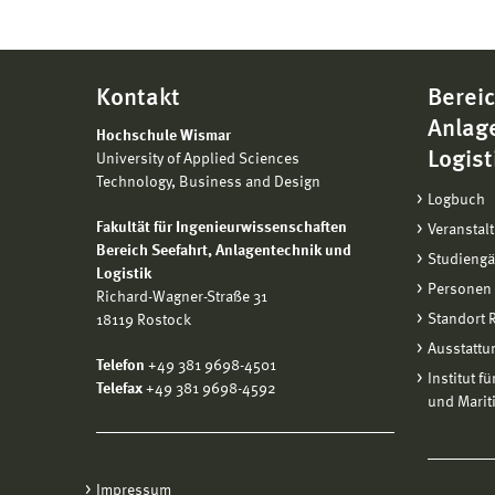
Kontakt
Bereic
Anlag
Hochschule Wismar
Logist
University of Applied Sciences
Technology, Business and Design
Logbuch
Fakultät für Ingenieurwissenschaften
Veranstal
Bereich
Seefahrt, Anlagentechnik und
Studieng
Logistik
Personen
Richard-Wagner-Straße 31
Standort
18119 Rostock
Ausstattu
Telefon
+49 381 9698-4501
Institut f
Telefax
+49 381 9698-4592
und Marit
Impressum