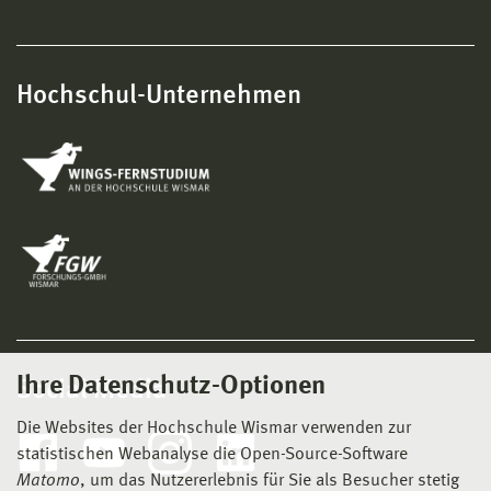
Hochschul-Unternehmen
Ihre Datenschutz-Optionen
Social Media
Die Websites der Hochschule Wismar verwenden zur
statistischen Webanalyse die Open-Source-Software
Matomo
, um das Nutzererlebnis für Sie als Besucher stetig