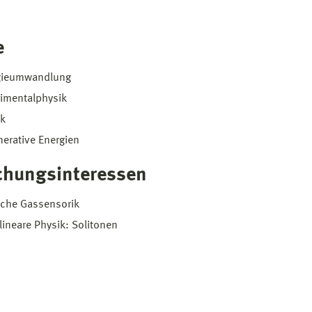
e
gieumwandlung
imentalphysik
ik
erative Energien
chungsinteressen
sche Gassensorik
lineare Physik: Solitonen