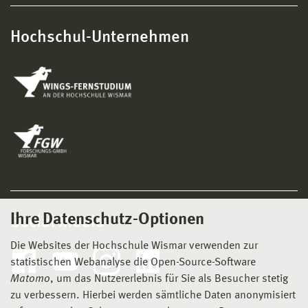
Hochschul-Unternehmen
Ihre Datenschutz-Optionen
Social Media
Die Websites der Hochschule Wismar verwenden zur
statistischen Webanalyse die Open-Source-Software
Matomo
, um das Nutzererlebnis für Sie als Besucher stetig
zu verbessern. Hierbei werden sämtliche Daten anonymisiert