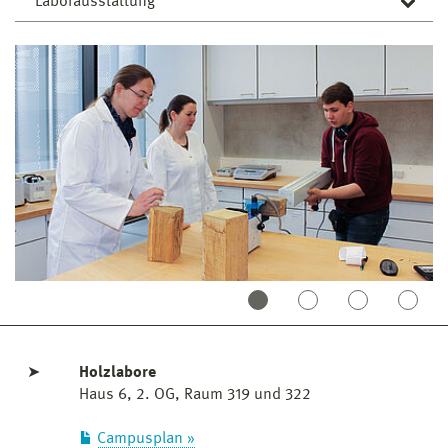
Laborausstattung
Bohrwiderstandsmessgeräte (Resistograph)
Schalltomograph, Impulstomograph (Arbotom)
Holzfeuchtemessgeräte
Endoskop
Fraktometer II
➤
Holzlabore
Haus 6, 2. OG, Raum 319 und 322
Campusplan »