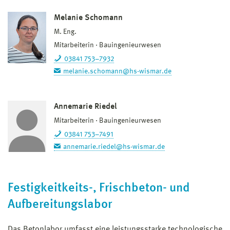
Melanie Schomann
M. Eng.
Mitarbeiterin
Bauingenieurwesen
03841 753–7932
melanie.schomann@hs-wismar.de
Annemarie Riedel
Mitarbeiterin
Bauingenieurwesen
03841 753–7491
annemarie.riedel@hs-wismar.de
Festigkeitkeits-, Frischbeton- und
Aufbereitungslabor
Das Betonlabor umfasst eine leistungsstarke technologische