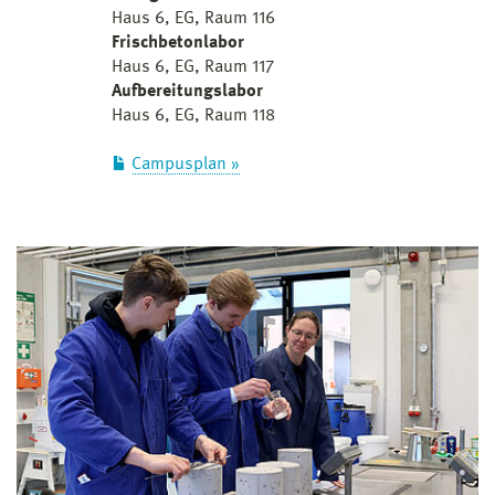
Haus 6, EG, Raum 116
zur Frisch- und Festbetonprüfung
Frischbetonlabor
Zwangsmischer (30 l, 50 l)
Haus 6, EG, Raum 117
Eimermischer (20 l)
Aufbereitungslabor
Haus 6, EG, Raum 118
Labormischer (5 l)
mechanische Ausbreittische
Campusplan »
LP-Topf (1 Liter und 0,5 Liter)
klimatisierte Probekörperlagerung
Wasserlagerbecken
Universalprüfmaschinen für Druck-, Zug-, Biegezug-,
Spaltzug-, E-Modul-Prüfungen: ToniPact 3000kN,
Zwick 400kN
WU-Prüfstand (Wassereindringtiefe)
Abriebscheibe Böhme
Steintrennmaschine
Planschleifmaschine