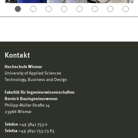
Scheibenschwingmühle
Kugelmühle
Probenteiler
Trockenschränke, Muffelofen
Karsten-Röhrchen-Testsatz zur Messung der
Wasseraufnahme
Kontakt
Hochdruckautoklav
Lasersensoren zur präzisen Messdatenerfassung
Hochschule Wismar
University of Applied Sciences
Georadar
Technology, Business and Design
Profometer
Fakultät für Ingenieurwissenschaften
Rückprallhammer mit Prüfamboss
Bereich Bauingenieurwesen
Bohrmehlentnahme
Philipp-Müller-Straße 14
Bohrkernentnahme
23966 Wismar
Haftzugprüfgerät
Telefon
+49 3841 753-0
Feuchtemessgeräte
Telefax
+49 3841 753-73 83