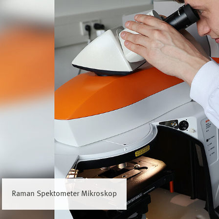
man Spektometer Mikroskop
ereo-Zoom-Mikroskope
ca Durchlicht Mikroskop
ndmikrotom
Raman Spektometer Mikroskop