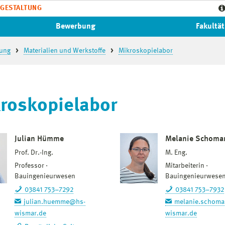
GESTALTUNG
Bewerbung
Fakultät
tung
Materialien und Werkstoffe
Mikroskopielabor
roskopielabor
Julian Hümme
Melanie Schoma
Prof. Dr.-Ing.
M. Eng.
Professor
Mitarbeiterin
Bauingenieurwesen
Bauingenieurwese
03841 753–7292
03841 753–7932
julian.huemme@hs-
melanie.schom
wismar.de
wismar.de