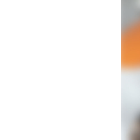
Ra
St
Lei
Ha