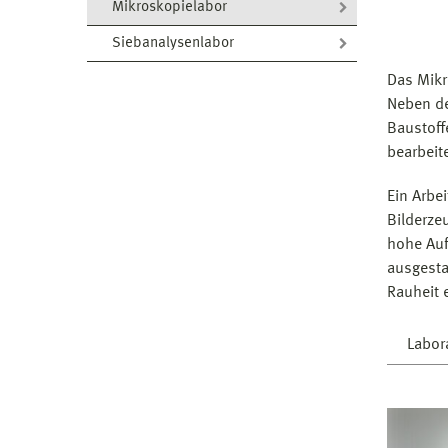
Mikroskopielabor
Siebanalysenlabor
Das Mikr
Neben de
Baustoff
bearbeit
Ein Arbe
Bilderze
hohe Auf
ausgesta
Rauheit 
Labor
Di
Ra