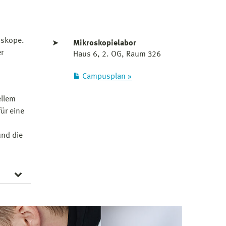
oskope.
➤
Mikroskopielabor
r
Haus 6, 2. OG, Raum 326
Campusplan »
ellem
ür eine
und die