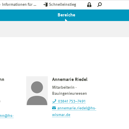
Informationen für …
Schnelleinstieg
Bereiche
nn
Annemarie Riedel
Mitarbeiterin
Bauingenieurwesen
n
03841 753–7491
annemarie.riedel@hs-
wismar.de
ann@hs-