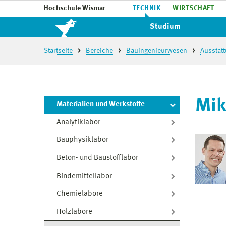
Hochschule Wismar
TECHNIK
WIRTSCHAFT
Studium
Startseite
Bereiche
Bauingenieurwesen
Ausstat
Mik
Materialien und Werkstoffe
Analytiklabor
Bauphysiklabor
Beton- und Baustofflabor
Bindemittellabor
Chemielabore
Holzlabore