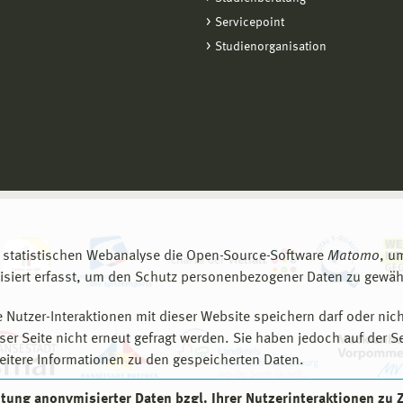
Servicepoint
Studienorganisation
 statistischen Webanalyse die Open-Source-Software
Matomo
, u
siert erfasst, um den Schutz personenbezogener Daten zu gewähr
 Nutzer-Interaktionen mit dieser Website speichern darf oder nich
er Seite nicht erneut gefragt werden. Sie haben jedoch auf der S
eitere Informationen zu den gespeicherten Daten.
eitung anonymisierter Daten bzgl. Ihrer Nutzerinteraktionen zu