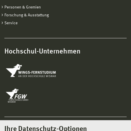
Personen & Gremien
Forschung & Ausstattung
Service
Hochschul-Unternehmen
Ihre Datenschutz-Optionen
Social Media