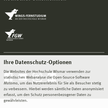
Ihre Datenschutz-Optionen
Social Media
Die Websites der Hochschule Wismar verwenden zur
statistischen Webanalyse die Open-Source-Software
Matomo
, um das Nutzererlebnis für Sie als Besucher stetig
zu verbessern. Hierbei werden sämtliche Daten anonymisiert
erfasst, um den Schutz personenbezogener Daten zu
gewährleisten.