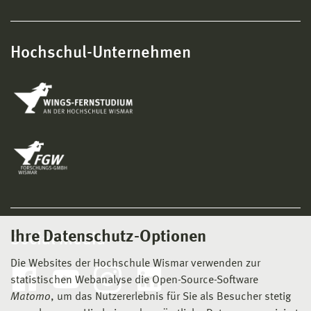
Hochschul-Unternehmen
Ihre Datenschutz-Optionen
Social Media
Die Websites der Hochschule Wismar verwenden zur
statistischen Webanalyse die Open-Source-Software
Matomo
, um das Nutzererlebnis für Sie als Besucher stetig