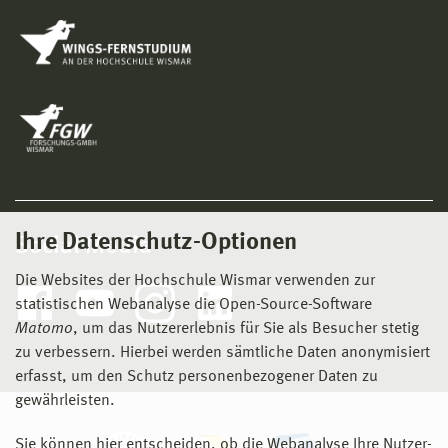
Ihre Datenschutz-Optionen
Social Media
Die Websites der Hochschule Wismar verwenden zur
statistischen Webanalyse die Open-Source-Software
Matomo
, um das Nutzererlebnis für Sie als Besucher stetig
zu verbessern. Hierbei werden sämtliche Daten anonymisiert
erfasst, um den Schutz personenbezogener Daten zu
gewährleisten.
Sie können hier entscheiden, ob die Webanalyse Ihre Nutzer-