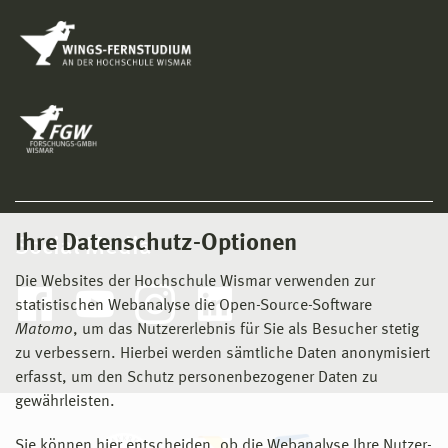
Ihre Datenschutz-Optionen
Social Media
Die Websites der Hochschule Wismar verwenden zur
statistischen Webanalyse die Open-Source-Software
Matomo
, um das Nutzererlebnis für Sie als Besucher stetig
zu verbessern. Hierbei werden sämtliche Daten anonymisiert
erfasst, um den Schutz personenbezogener Daten zu
gewährleisten.
Sie können hier entscheiden, ob die Webanalyse Ihre Nutzer-