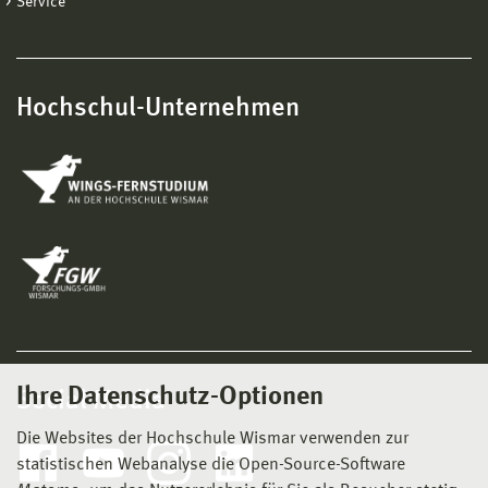
Service
Hochschul-Unternehmen
Ihre Datenschutz-Optionen
Social Media
Die Websites der Hochschule Wismar verwenden zur
statistischen Webanalyse die Open-Source-Software