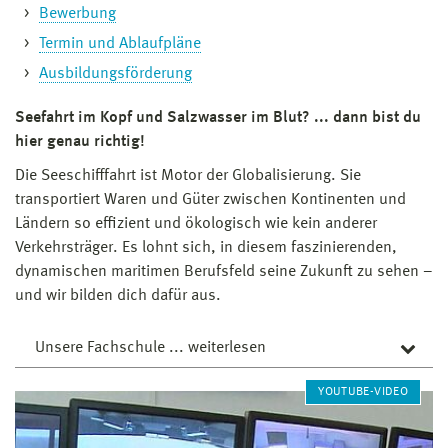
Bewerbung
Termin und Ablaufpläne
Ausbildungsförderung
Seefahrt im Kopf und Salzwasser im Blut? ... dann bist du
hier genau richtig!
Die Seeschifffahrt ist Motor der Globalisierung. Sie
transportiert Waren und Güter zwischen Kontinenten und
Ländern so effizient und ökologisch wie kein anderer
Verkehrsträger. Es lohnt sich, in diesem faszinierenden,
dynamischen maritimen Berufsfeld seine Zukunft zu sehen –
und wir bilden dich dafür aus.
Unsere Fachschule ... weiterlesen
YOUTUBE-VIDEO
Unsere Fachschule befndet sich auf dem Campus
Rostock-Warnemünde, einem Außenstandort der
Hochschule Wismar. Durch die Angliederung an den