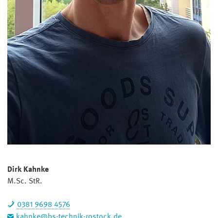
Dirk Kahnke
M.Sc. StR.
0381 9698 4576
kahnke@bs-technik-rostock.de