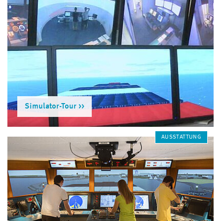
hochschul­eigenen Bereich Seefahrt, Anlagentechnik
und Logistik steht unserem erfahrenen Lehrpersonal
eine Vielzahl gut ausgestatteter Labore sowie das
moderne Maritime Simulationszentrum Warnemünde
(MSCW) für eine praxisnahe, berufsbezogene Lehre zur
Verfügung. Durch Kontakte zur maritimen Wirtschaft
werden darüber hinaus aktuelle Branchen­themen in den
Unterricht integriert.
Simulator-Tour
Deine Ausbildung bei uns
Die Fachschule Seefahrt bietet dir die Möglichkeit,
AUSSTATTUNG
innerhalb von 2 Jahren ein Befähigungszeugnis zum/zur
nautischen oder technischen Wachoffizier_in zu
erwerben.
Oder du absolvierst bei uns die Ausbildung zum/zur
Schiffsoffizier_in nach dem STCW-Übereinkommen
(Internationales Übereinkommen über Normen für die
Ausbildung, die Erteilung von Befähigungszeugnissen