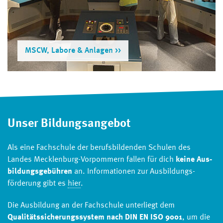
und den Wach­dienst von Seeleuten). Dazu schließt du
zunächst eine Berufsausbildung zum/zur
Schiffsmechaniker_in an der Beruflichen Schule der der
Hansestadt Rostock -Technik- in Zusammenarbeit mit
MSCW, Labore & Anlagen
dem AFZ Rostock ab. Voraussetzung hierfür ist ein
Ausbildungsvertrag mit einem Reeder unter der Aufsicht
der Berufsbildungsstelle Bremen für die Seeschifffahrt.
Unser Bildungsangebot
Als eine Fachschule der berufsbildenden Schulen des
Landes Mecklenburg-Vorpommern fallen für dich
keine Aus­
bildungs­gebühren
an. Informationen zur Ausbildungs­
förderung gibt es
hier
.
Die Ausbildung an der Fachschule unterliegt dem
Qualitätssicherungssystem nach DIN EN ISO 9001
, um die