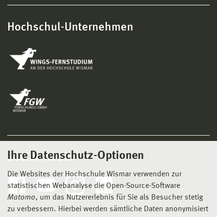
Hochschul-Unternehmen
Ihre Datenschutz-Optionen
Social Media
Die Websites der Hochschule Wismar verwenden zur
statistischen Webanalyse die Open-Source-Software
Matomo
, um das Nutzererlebnis für Sie als Besucher stetig
zu verbessern. Hierbei werden sämtliche Daten anonymisiert