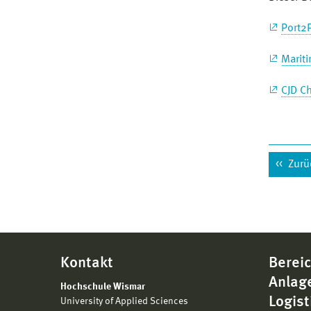
Port2
Marit
CJD C
Zurü
Kontakt
Bereic
Anlag
Hochschule Wismar
Logist
University of Applied Sciences