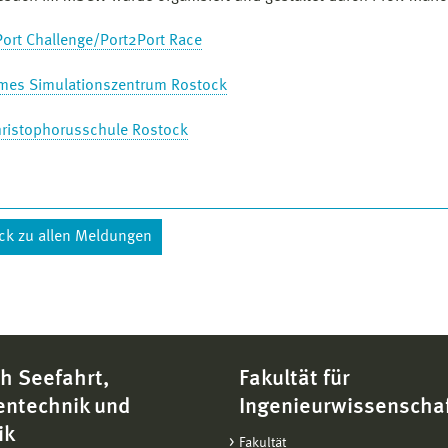
Port Challenge/Port2Port Race
imes Simulationszentrum Rostock
hristophorusschule Rostock
ck zu allen Meldungen
h Seefahrt,
Fakultät für
entechnik und
Ingenieurwissenscha
ik
Fakultät