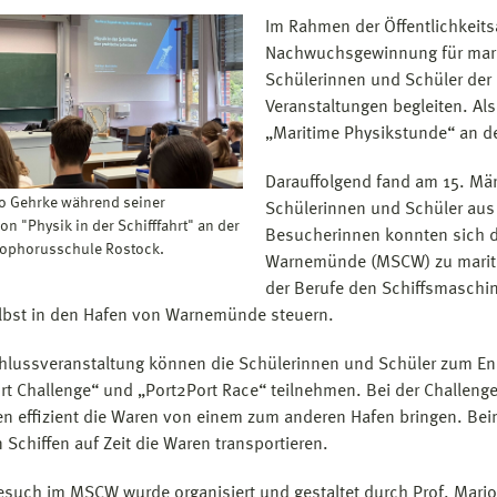
Im Rahmen der Öffentlichkeits
Nachwuchsgewinnung für marit
Schülerinnen und Schüler der 
Veranstaltungen begleiten. Al
„Maritime Physikstunde“ an d
Darauffolgend fand am 15. Mä
io Gehrke während seiner
Schülerinnen und Schüler aus 
on "Physik in der Schifffahrt" an der
Besucherinnen konnten sich d
tophorusschule Rostock.
Warnemünde (MSCW) zu maritim
der Berufe den Schiffsmaschin
elbst in den Hafen von Warnemünde steuern.
hlussveranstaltung können die Schülerinnen und Schüler zum E
rt Challenge“ und „Port2Port Race“ teilnehmen. Bei der Challeng
en effizient die Waren von einem zum anderen Hafen bringen. Bei
 Schiffen auf Zeit die Waren transportieren.
esuch im MSCW wurde organisiert und gestaltet durch Prof. Mario