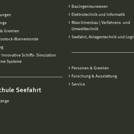
Bauingenieurwesen
Elektrotechnik und Informatik
tungen
Maschinenbau | Verfahrens- und
änge
Umwelttechnik
 & Gremien
Seefahrt, Anlagentechnik und Logi
 Rostock-Warnemünde
ng
ür Innovative Schiffs- Simulation
ime Systeme
Personen & Gremien
Forschung & Ausstattung
Service
chule Seefahrt
gänge