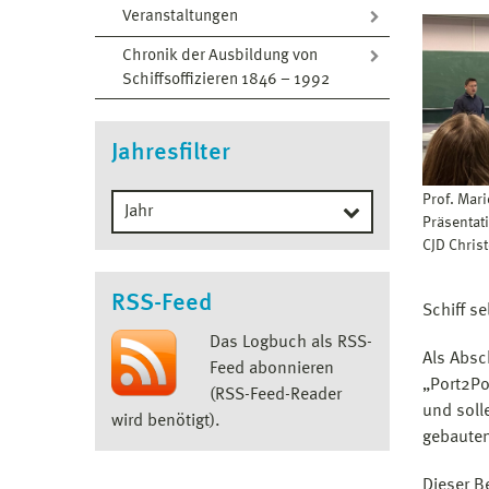
Veranstaltungen
Chronik der Ausbildung von
Schiffsoffizieren 1846 – 1992
Jahresfilter
Prof. Mar
Präsentati
CJD Chris
RSS-Feed
Schiff s
Das Logbuch als RSS-
Als Absc
Feed abonnieren
„Port2Po
(RSS-Feed-Reader
und soll
wird benötigt).
gebauten
Dieser B