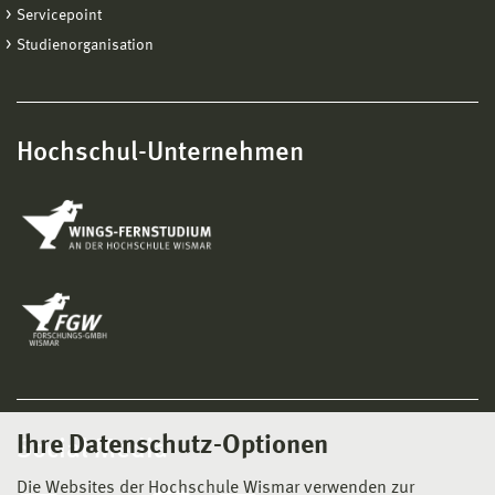
Servicepoint
Studienorganisation
Hochschul-Unternehmen
Ihre Datenschutz-Optionen
Social Media
Die Websites der Hochschule Wismar verwenden zur