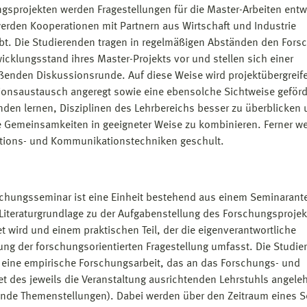
gsprojekten werden Fragestellungen für die Master-Arbeiten entw
rden Kooperationen mit Partnern aus Wirtschaft und Industrie
bt. Die Studierenden tragen in regelmäßigen Abständen den Fors
icklungsstand ihres Master-Projekts vor und stellen sich einer
ßenden Diskussionsrunde. Auf diese Weise wird projektübergreif
ionsaustausch angeregt sowie eine ebensolche Sichtweise geförde
nden lernen, Disziplinen des Lehrbereichs besser zu überblicken
e Gemeinsamkeiten in geeigneter Weise zu kombinieren. Ferner w
tions- und Kommunikationstechniken geschult.
chungsseminar ist eine Einheit bestehend aus einem Seminarantei
Literaturgrundlage zu der Aufgabenstellung des Forschungsprojek
et wird und einem praktischen Teil, der die eigenverantwortliche
ung der forschungsorientierten Fragestellung umfasst. Die Studi
n eine empirische Forschungsarbeit, das an das Forschungs- und
et des jeweils die Veranstaltung ausrichtenden Lehrstuhls angeleh
nde Themenstellungen). Dabei werden über den Zeitraum eines 