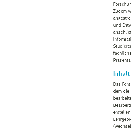
Forschun
Zudem we
angestre
und Entw
anschlie
Informat
Studiere
fachlich
Präsenta
Inhalt
Das Fors
dem die 
bearbeit
Bearbeit
erstelle
Lehrgebi
(wechsel