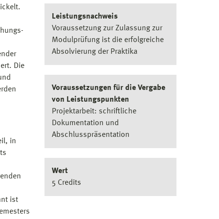
ickelt.
Leistungsnachweis
Voraussetzung zur Zulassung zur
chungs-
Modulprüfung ist die erfolgreiche
Absolvierung der Praktika
ender
rt. Die
 und
Voraussetzungen für die Vergabe
erden
von Leistungspunkten
Projektarbeit: schriftliche
Dokumentation und
Abschlusspräsentation
l, in
ts
Wert
erenden
5 Credits
nt ist
Semesters