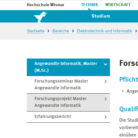
Hochschule Wismar
TECHNIK
WIRTSCHAFT
Studium
Startseite
Bereiche
Elektrotechnik und Informatik
Fors
Angewandte Informatik, Master
(M.Sc.)
Pflic
Forschungsseminar Master
Angewandte Informatik
Ange
Forschungsprojekt Master
Angewandte Informatik
Qualif
Erfahrungsbericht
Die Stud
vorberei
einüben