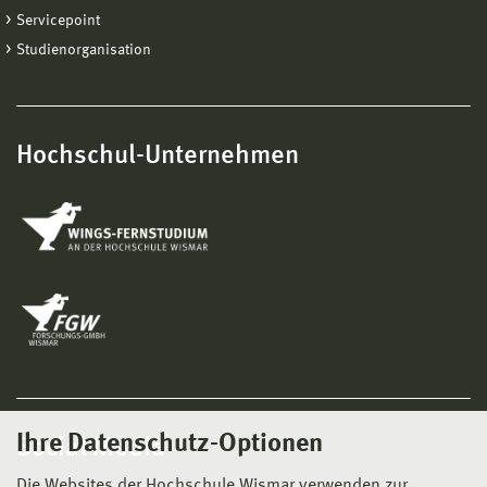
Servicepoint
Studienorganisation
Hochschul-Unternehmen
Ihre Datenschutz-Optionen
Social Media
Die Websites der Hochschule Wismar verwenden zur