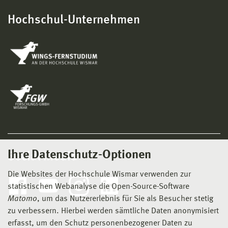
Hochschul-Unternehmen
Ihre Datenschutz-Optionen
Social Media
Die Websites der Hochschule Wismar verwenden zur
statistischen Webanalyse die Open-Source-Software
Matomo
, um das Nutzererlebnis für Sie als Besucher stetig
zu verbessern. Hierbei werden sämtliche Daten anonymisiert
erfasst, um den Schutz personenbezogener Daten zu