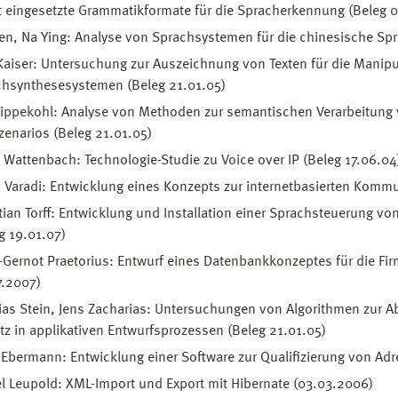
 eingesetzte Grammatikformate für die Spracherkennung (Beleg 
en, Na Ying: Analyse von Sprachsystemen für die chinesische Spr
 Kaiser: Untersuchung zur Auszeichnung von Texten für die Manip
chsynthesesystemen (Beleg 21.01.05)
tippekohl: Analyse von Methoden zur semantischen Verarbeitung
zenarios (Beleg 21.01.05)
 Wattenbach: Technologie-Studie zu Voice over IP (Beleg 17.06.04
 Varadi: Entwicklung eines Konzepts zur internetbasierten Komm
tian Torff: Entwicklung und Installation einer Sprachsteuerung v
g 19.01.07)
Gernot Praetorius: Entwurf eines Datenbankkonzeptes für die F
7.2007)
ias Stein, Jens Zacharias: Untersuchungen von Algorithmen zur
tz in applikativen Entwurfsprozessen (Beleg 21.01.05)
Ebermann: Entwicklung einer Software zur Qualifizierung von Adr
l Leupold: XML-Import und Export mit Hibernate (03.03.2006)