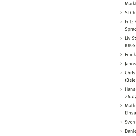
Markt
Si Ch
Fritz
Spra
Liv S
IUK-S
Frank
Janos
Chris
(Bele
Hans-
26.0
Math
Einsa
Sven 
Danie