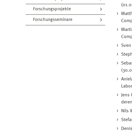
(01.
Forschungsprojekte
Matth
Forschungsseminare
Compu
Marti
Compu
Sven 
Steph
Sebas
(30.
Aniel
Labor
Jens 
deren
Nils 
Stefa
Denis