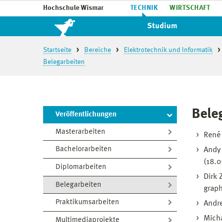
Hochschule Wismar
TECHNIK
WIRTSCHAFT
Studium
Startseite
Bereiche
Elektrotechnik und Informatik
Belegarbeiten
Bele
Veröffentlichungen
Masterarbeiten
René 
Bachelorarbeiten
Andy 
(18.0
Diplomarbeiten
Dirk 
Belegarbeiten
graph
Praktikumsarbeiten
Andre
Micha
Multimediaprojekte