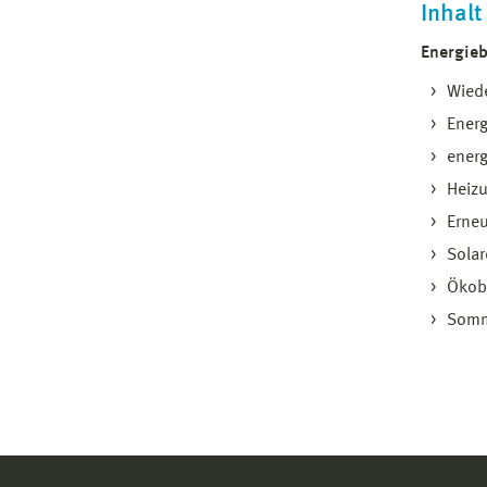
Inhalt
Energieb
Wied
Energ
energ
Heiz
Erneu
Solar
Ökob
Somm