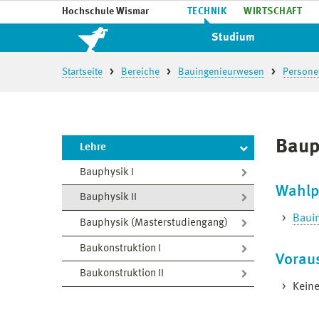
Hochschule Wismar
TECHNIK
WIRTSCHAFT
Studium
Startseite
Bereiche
Bauingenieurwesen
Persone
Baup
Lehre
Bauphysik I
Wahlp
Bauphysik II
Bauin
Bauphysik (Masterstudiengang)
Baukonstruktion I
Vorau
Baukonstruktion II
Kein